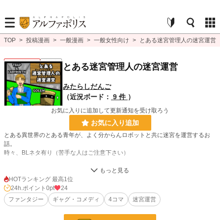
TOP
>
投稿漫画
>
一般漫画
>
一般女性向け
>
とある迷宮管理人の迷宮運営
一般女性向け
連載中
とある迷宮管理人の迷宮運営
みたらしだんご
（近況ボード：
9 件
）
お気に入りに追加して更新通知を受け取ろう
お気に入り追加
とある異世界のとある青年が、よく分からんロボットと共に迷宮を運営するお
話。
時々、BLネタ有り（苦手な人はご注意下さい）
漫画
8,555 位 / 8,555 件
HOTランキング 最高1位
24h.ポイント
0pt
24
一般女性向け
2,538 位 / 2,538 件
ファンタジー
ギャグ・コメディ
4コマ
迷宮運営
お気に入り
4