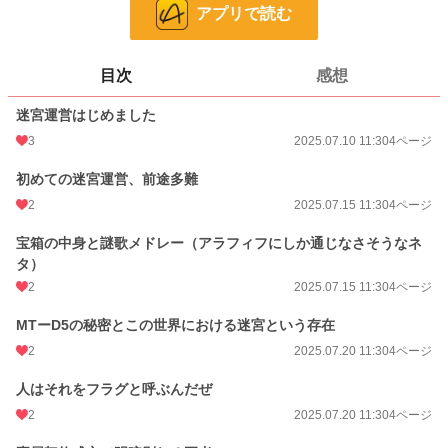
24h.ポイント
0 pt
アプリで読む
ページ数
46
目次
感想
更新日時
2025.12.23 16:48
迷宮運営はじめました
初回公開日時
2025.07.10 11:30
3
2025.07.10 11:30
4ページ
週間ポイント
0 pt (8,555 位)
初めての迷宮運営、前途多難
月間ポイント
42 pt (1,152 位)
2
2025.07.15 11:30
4ページ
年間ポイント
2,942 pt (535 位)
宝箱の中身と謎歌メドレー（アラフィフにしか通じなさそうなネ
累計ポイント
5,508 pt (3,127 位)
タ）
2
2025.07.15 11:30
4ページ
MTーD5の秘密とこの世界における迷宮という存在
2
2025.07.20 11:30
4ページ
人はそれをフラグと呼ぶんだぜ
2
2025.07.20 11:30
4ページ