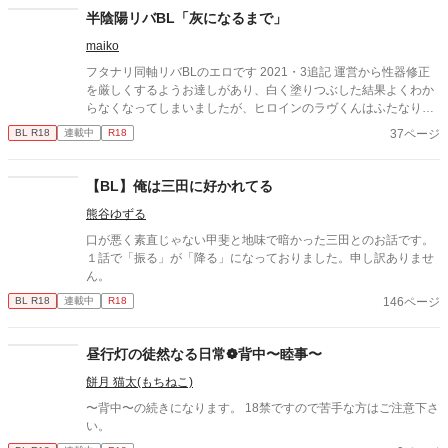
半陰陽リバBL「灰になるまで」
maiko
フタナリ同軸リバBLのエロです 2021・3追記 運営から性器修正
を厳しくするようお達しがあり、白く塗りつぶした結果よくわか
らなくなってしまいましたが、ヒロインのラヴくんはふたなり
（両性具有）です 実は今続きのネームを切ってます 全てのフラグ
37ページ
BL R18
連載中
R18
が回収される予定 6月コミティア136発行を目指してます
【BL】俺は三田に好かれてる
熊谷ゆずる
口が悪く素直じゃない甲斐と地味で暗かった三田とのお話です。
１話で「振る」が「降る」になっておりました。申し訳ありませ
ん。
146ページ
BL R18
連載中
R18
昼行灯の徒然なる日常❁背中〜睦事〜
餅月 猫太(もちねこ)
〜背中〜の続きになります。 18禁ですので苦手な方はご注意下さ
い。