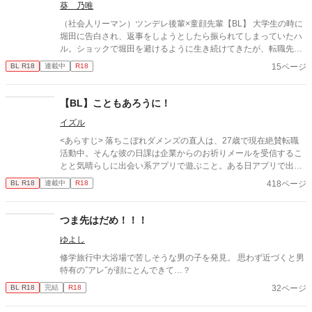
葵 乃唯
（社会人リーマン）ツンデレ後輩×童顔先輩【BL】 大学生の時に
堀田に告白され、返事をしようとしたら振られてしまっていたハ
ル。ショックで堀田を避けるように生き続けてきたが、転職先で
やもえず出会ってしまっていた、、
15ページ
BL R18
連載中
R18
【BL】こともあろうに！
イズル
<あらすじ> 落ちこぼれダメンズの直人は、27歳で現在絶賛転職
活動中。そんな彼の日課は企業からのお祈りメールを受信するこ
とと気晴らしに出会い系アプリで遊ぶこと。ある日アプリで出会
ったゲイ・ミツルとセフレになったものの、こともあろうに事態
418ページ
BL R18
連載中
R18
は最悪の方向に… ＜ひとこと＞ 今やっている作業がとても辛か
ったので現実逃避にオリジナルBLを描きました。 チャラい・ユル
い・かるいなコメディBLです。（いまのところ） 暇つぶしとか勉
つま先はだめ！！！
強や家事の休憩とかに、はたまた酒のつまみにでもしていただけ
ゆよし
たら嬉しいです♪ ＜ごちゅうい！＞ ※基本18禁です ※問題があっ
たり都合によっては消すかもです。とりあえず試用運転させて頂
修学旅行中大浴場で苦しそうな男の子を発見。 思わず近づくと男
いております！
特有の˝アレ˝が顔にとんできて…？
32ページ
BL R18
完結
R18