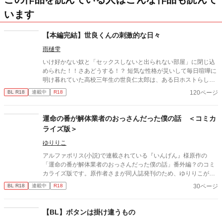
います
【本編完結】世良くんの刺激的な日々
雨樋雫
いけ好かない奴と「セックスしないと出られない部屋」に閉じ込
められた！！さあどうする！？ 短気な性格が災いして毎日喧嘩に
明け暮れていた高校三年生の世良仁太郎は、ある日ホストらしき
男に営業妨害だと怒鳴られる。なにかと馬鹿にしたような物言い
120ページ
BL R18
連載中
R18
をしてくる男に腹がたった仁太郎は男の胸ぐらを掴むがーー Twitt
erで一時期流行ったネタ“セックスしないと出られない部屋”に閉
じ込められた男二人を描いた「世良くんの刺激的な日々」。R18
運命の番が解体業者のおっさんだった僕の話 ＜コミカ
です。 コピー用紙にシャーペン描きした漫画となっています。 本
ライズ版＞
編完結しました！ 番外編・後日談・スピンオフ掲載しました！ コ
ツコツ少しずつ描いて完結までに２年近くの歳月がかかってしま
ゆりりこ
ったため、絵柄の変化が凄いです。XもTwitterという呼び方をし
アルファポリス(小説)で連載されている『いんげん』様原作の
ています。 予めご了承下さい🙇‍♀️ 現在小説もアルファポリス内で
「運命の番が解体業者のおっさんだった僕の話」番外編？のコミ
掲載中です。二人の過去や裏話、後日談の内容となっておりま
カライズ版です。原作者さまが同人誌発刊のため、ゆりりこが表
す。良ければそちらも合わせてよろしくお願いします❤️
紙とおまけ漫画を描かせて頂き、そちらに掲載される漫画の内容
30ページ
BL R18
連載中
R18
となっています。漫画を読まれる前に、アルファポリスに掲載さ
れている小説本編を読んでいただくと、よりお話を楽しめると思
います。よろしくお願いします。
【BL】ボタンは掛け違うもの