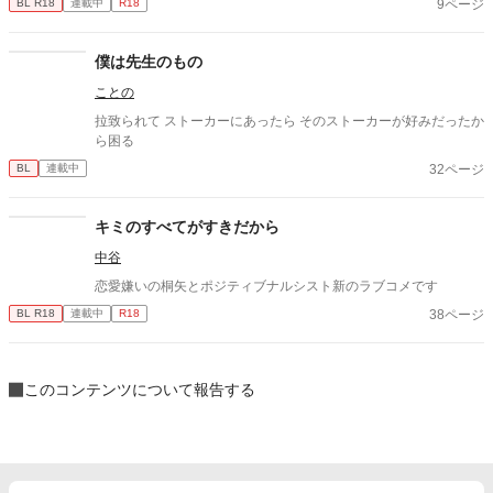
9ページ
BL R18
連載中
R18
僕は先生のもの
ことの
拉致られて ストーカーにあったら そのストーカーが好みだったか
ら困る
32ページ
BL
連載中
キミのすべてがすきだから
中谷
恋愛嫌いの桐矢とポジティブナルシスト新のラブコメです
38ページ
BL R18
連載中
R18
このコンテンツについて報告する