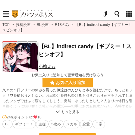
TOP
>
投稿漫画
>
BL漫画
>
R18のみ
>
【BL】indirect candy【ギブミー！
スピンオフ】
BL R18
完結
R18
【BL】indirect candy【ギブミー！ス
ピンオフ】
小椋よも
お気に入りに追加して更新通知を受け取ろう
お気に入り追加
久々の１日フリーの休みを貰った伊達はのんびりと本を読むだけで、ちっともフ
クザワを構おうとしない。お出掛けを持ち掛けるも引きこもり宣言をされてしま
ったフクザワはふて寝をしてしまう。突然、ゆったりとした２人きりの休日を引
き裂くように鳴り響く会社からの電話――相手はあの五傳木だった。応答する伊
達に、放置され続けているフクザワはいい気持ちがする筈が無く―…。 「ギブ
ミー！」シリーズのスピンオフ、フクザワ×伊達の休日のお話。
24h.ポイント
7pt
10
BL
ギブミー！
主従
S攻め
メガネ
恋愛
日常
BL漫画
246 位 / 1,405 件