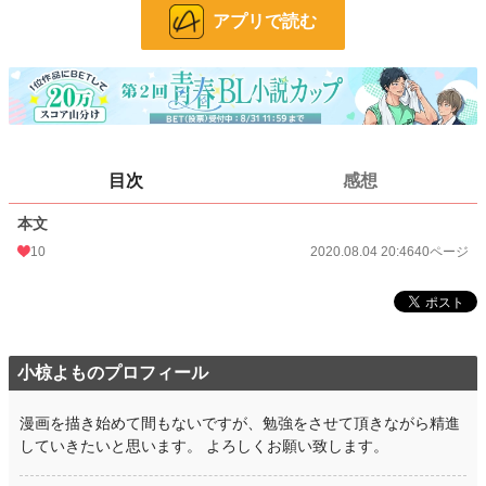
アプリで読む
BL R18
116 位 / 326 件
お気に入り
16
24h.ポイント
7 pt
ページ数
40
更新日時
2020.08.04 14:22
目次
感想
初回公開日時
2020.08.04 14:22
本文
週間ポイント
14 pt (537 位)
10
2020.08.04 20:46
40ページ
月間ポイント
35 pt (754 位)
年間ポイント
721 pt (704 位)
累計ポイント
11,699 pt (802 位)
小椋よものプロフィール
漫画を描き始めて間もないですが、勉強をさせて頂きながら精進
していきたいと思います。 よろしくお願い致します。