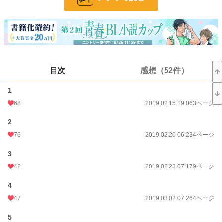
ページ数
259
更新日時
2023.10.31 21:00
初回公開日時
2019.02.15 19:06
週間ポイント
183 pt (102 位)
目次
感想（52件）
月間ポイント
569 pt (141 位)
1
年間ポイント
7,597 pt (160 位)
68
2019.02.15 19:06
3ページ
累計ポイント
925,225 pt (7 位)
2
76
2019.02.20 06:23
4ページ
3
42
2019.02.23 07:17
9ページ
4
47
2019.03.02 07:26
4ページ
5