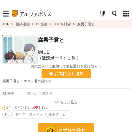
TOP
>
投稿漫画
>
BL漫画
>
R18を排除
>
腐男子君と
BL
連載中
腐男子君と
ゆにし
（近況ボード：
1 件
）
お気に入りに追加して更新通知を受け取ろう
お気に入り追加
腐男子君とイケメン君の話です
BL漫画
161 位 / 1,406 件
BL
91 位 / 1,080 件
24h.ポイント
14pt
1,175
お気に入り
BL
ギャグ・コメディ
2,920
漫画ダービー
24h.ポイント
14 pt
アプリで読む