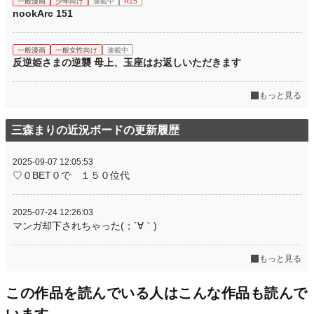
一般漫画
少年向け
連載中
R15
nookArc 151
一般漫画
一般女性向け
連載中
反逆姫さまの逆襲 母上、玉座はお返しいただきます
もっと見る
三森まりの近況ボードの更新履歴
2025-09-07 12:05:53
♡０BET０で １５０位代
2025-07-24 12:26:03
マンガ却下されちゃった(；´∀｀)
もっと見る
この作品を読んでいる人はこんな作品も読んで