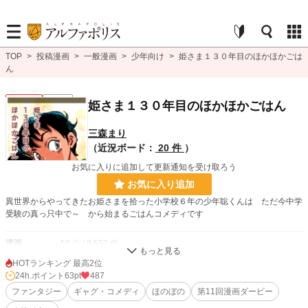
TOP
>
投稿漫画
>
一般漫画
>
少年向け
>
姫さま１３０年目のほかほかごは
ん
少年向け
連載中
姫さま１３０年目のほかほかごはん
三森まり
（近況ボード：
20 件
）
お気に入りに追加して更新通知を受け取ろう
お気に入り追加
異世界からやってきたお姫さまを拾った小学校６年の少年聡くんは ただ今中学
受験の真っ只中で～ から始まるごはんコメディです
漫画
56 位 / 8,552 件
HOTランキング 最高2位
少年向け
11 位 / 2,488 件
24h.ポイント
63pt
487
お気に入り
ファンタジー
9
ギャグ・コメディ
ほのぼの
第11回漫画ダービー