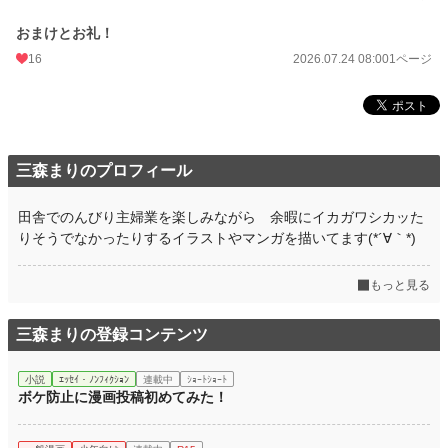
おまけとお礼！
16
2026.07.24 08:00
1ページ
三森まりのプロフィール
田舎でのんびり主婦業を楽しみながら 余暇にイカガワシカッた
りそうでなかったりするイラストやマンガを描いてます(*´∀｀*)
もっと見る
三森まりの登録コンテンツ
小説
ｴｯｾｲ・ﾉﾝﾌｨｸｼｮﾝ
連載中
ｼｮｰﾄｼｮｰﾄ
ボケ防止に漫画投稿初めてみた！