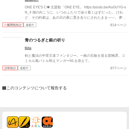
良くなれるなんて！」と、夢のような学校生活に喜びを隠せませ
ん。 しかし、優しくて完璧に見える彼らには誰にも言えない恐ろ
ONE EYE'S C👁️ 主題歌「ONE EYE」 https://youtu.be/AuGUYG-o
しい「裏の顔」が隠されていたのです――。 タイトルが長いので
N_4 湖の向こうに、いつかふたりで辿り着くはずだった。 けれ
｢はこプレ｣、｢プレイタイム・リユニオン｣とでもしておきます☆
ど、その約束は、あの日の夜に置き去りにされたまま——。 夢の
続きを走るのは、片目の光だけを灯すセリカ。 眠りの中で、それ
814ページ
一般男性向け
連載中
でも尚、誓いを守ろうとする誰かの魂。 気づいたときにはもう、
彼女は隣にはいなかった。 けれど、見えない過去に指先で触れ、
残された“囁き”を聴く者がいた。 この道を駆けた意味を、知るた
青のつるぎと銀の祈り
めに——。
tilda
剣と魔法の中世王道ファンタジー。一枚の石板を巡る冒険譚。コ
ミカル風バトル和えマンガ〜NLを添えて。
977ページ
少年向け
連載中
このコンテンツについて報告する