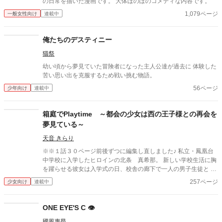
の日常を描いた漫画です。 大体ほのぼのコメディな内容です。
1,079ページ
一般女性向け
連載中
俺たちのデスティニー
猫祭
幼い頃から夢見ていた冒険者になった主人公達が過去に 体験した
苦い思い出を克服するため戦い挑む物語。
56ページ
少年向け
連載中
箱庭でPlaytime ～都会の少女は西の王子様との再会を
夢見ている～
天音 きらり
※※１話３０ページ前後ずつに編集し直しました♪ 私立・鳳凰台
中学校に入学したヒロインの北条 真希那。 新しい学校生活に胸
を躍らせる彼女は入学式の日、校舎の廊下で一人の男子生徒と 運
命的な出会いを果たします。 彼の名は「宮本 琉輝翔」 世界を牛
257ページ
少女向け
連載中
耳る「宮本コンツェルン」のスーパーセレブ御曹司であった。 彼
は常に二人の友人を引き連れて行動し、全校生徒から「鳳凰台の
三銃士」として 絶大な人気を集める超有名人です。 真希那は琉輝
ONE EYE'S C 👁️
翔と次第に距離を縮めていった。 「まさかあこがれの三人組と仲
國風惠昂