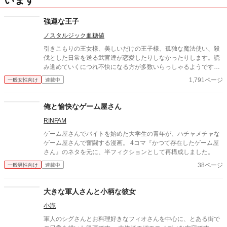
います
強運な王子
ノスタルジック血糖値
引きこもりの王女様、美しいだけの王子様、孤独な魔法使い、殺
伐とした日常を送る武官達が恋愛したりしなかったりします。読
み進めていくにつれ不快になる方が多数いらっしゃるようです。
ご注意くださいませ。内容は薄くて長いのでお暇な時になんとな
1,791ページ
一般女性向け
連載中
くお読みいただければ…。(っ'ω')っTINAMIに2019年からちまちま
投稿している漫画です。(*ᴗˬᴗ)⁾ ⁾
俺と愉快なゲーム屋さん
RINFAM
ゲーム屋さんでバイトを始めた大学生の青年が、ハチャメチャな
ゲーム屋さんで奮闘する漫画。 4コマ『かつて存在したゲーム屋
さん』のネタを元に、半フィクションとして再構成しました。
38ページ
一般男性向け
連載中
大きな軍人さんと小柄な彼女
小瀧
軍人のシグさんとお料理好きなフィオさんを中心に、とある街で