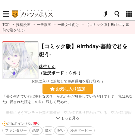
TOP
>
投稿漫画
>
一般漫画
>
一般女性向け
>
【コミック版】Birthday-墓
前で君を想う-
一般女性向け
連載中
【コミック版】Birthday-墓前で君を
想う-
葵生りん
（近況ボード：
6 件
）
お気に入りに追加して更新通知を受け取ろう
お気に入り追加
「長く生きていれば幸せなの？ それがただ息をしているだけでも？ 私はあな
たに愛された証をこの世に残して死ぬわ」
辛辣にそう言い放った妻の葬儀が、空の柩で執り行われている。空の柩に詰め
て埋めてしまう想いと、心の裡に秘める記憶の物語。
24h.ポイント
0pt
0
※小説版からのセルフコミカライズ。只今2か月に1回ペースで更新中。次話は1
ファンタジー
恋愛
魔女
呪い
漫画ダービー
1月30日0時予定。