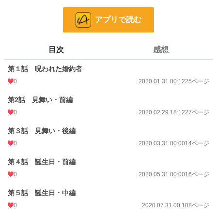
アプリで読む
漫画
8,554 位 / 8,554 件
一般女性向け
2,537 位 / 2,537 件
目次
感想
お気に入り
13
第１話 呪われた婚約者
24h.ポイント
0 pt
0
2020.01.31 00:12
25ページ
ページ数
117
第2話 見舞い・前編
更新日時
2020.11.30 06:14
0
2020.02.29 18:12
27ページ
初回公開日時
2020.01.31 00:12
第３話 見舞い・後編
週間ポイント
0 pt (8,554 位)
0
2020.03.31 00:00
14ページ
月間ポイント
0 pt (8,554 位)
第４話 誕生日・前編
年間ポイント
14 pt (6,591 位)
0
2020.05.31 00:00
16ページ
累計ポイント
6,972 pt (2,694 位)
第５話 誕生日・中編
0
2020.07.31 00:10
8ページ