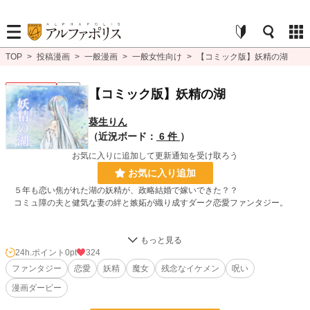
TOP
>
投稿漫画
>
一般漫画
>
一般女性向け
>
【コミック版】妖精の湖
一般女性向け
完結
【コミック版】妖精の湖
葵生りん
（近況ボード：
6 件
）
お気に入りに追加して更新通知を受け取ろう
お気に入り追加
５年も恋い焦がれた湖の妖精が、政略結婚で嫁いできた？？
コミュ障の夫と健気な妻の絆と嫉妬が織り成すダーク恋愛ファンタジー。
※夫婦の営みシーンは指定かからない程度のさらっと描写に押さえております。
※同タイトルの小説からセルフコミカライズですが、表現方法の差異から、若干
24h.ポイント
0pt
324
の構成変更がありますのでご了承ください。
ファンタジー
恋愛
妖精
魔女
残念なイケメン
呪い
※完結済み
漫画ダービー
漫画
8,553 位 / 8,553 件