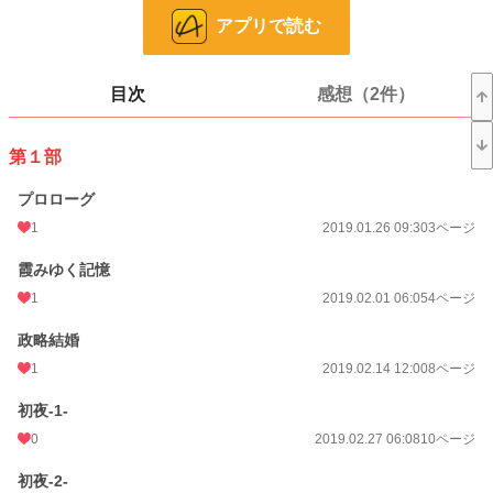
アプリで読む
一般女性向け
2,537 位 / 2,537 件
お気に入り
101
目次
感想（2件）
24h.ポイント
0 pt
ページ数
659
第１部
更新日時
2026.04.19 18:20
プロローグ
初回公開日時
2019.01.26 09:30
1
2019.01.26 09:30
3ページ
週間ポイント
21 pt (667 位)
霞みゆく記憶
1
2019.02.01 06:05
4ページ
月間ポイント
35 pt (1,272 位)
政略結婚
年間ポイント
2,235 pt (666 位)
1
2019.02.14 12:00
8ページ
累計ポイント
72,603 pt (400 位)
初夜-1-
0
2019.02.27 06:08
10ページ
初夜-2-