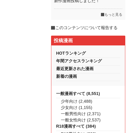
新作漫画投稿しました！
もっと見る
このコンテンツについて報告する
投稿漫画
HOTランキング
年間アクセスランキング
最近更新された漫画
新着の漫画
一般漫画すべて (8,551)
少年向け (2,488)
少女向け (1,155)
一般男性向け (2,371)
一般女性向け (2,537)
R18漫画すべて (384)