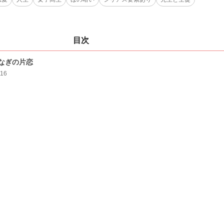
目次
なぎの片恋
116