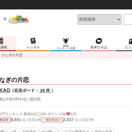
Web
稿漫画
レンタル
絵本ひろば
ビジ
コンテンツ大賞
さなぎの片恋
なぎの片恋
IKAO
（近況ボード：
28 件
）
独な少女の叶わない恋の話
HOTランキング 最高4位
24h.ポイント
0pt
116
8,551
2,537
位 / 8,551件
位 / 2,537件
般漫画
一般女性向け
恋愛
人生
女子高生
ほの暗い
シリアス要素あり
先生と生徒