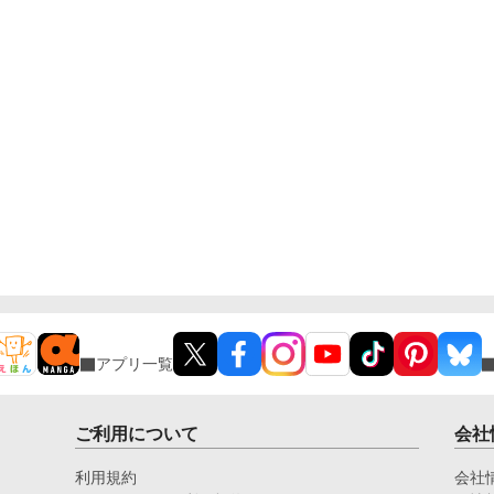
アプリ一覧
ご利用について
会社
利用規約
会社