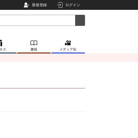
新規登録
ログイン
ネス
書籍
メディア化