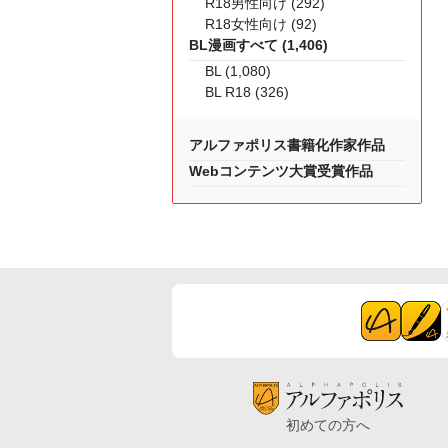
R18男性向け (292)
R18女性向け (92)
BL漫画すべて (1,406)
BL (1,080)
BL R18 (326)
アルファポリス書籍化作家作品
Webコンテンツ大賞受賞作品
初めての方へ