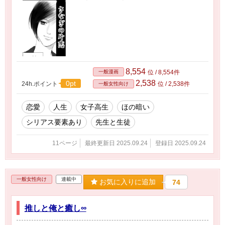
8,554
一般漫画
位 / 8,554件
2,538
0pt
24h.ポイント
位 / 2,538件
一般女性向け
恋愛
人生
女子高生
ほの暗い
シリアス要素あり
先生と生徒
11ページ
最終更新日 2025.09.24
登録日 2025.09.24
一般女性向け
連載中
お気に入りに追加
74
推しと俺と癒し∞