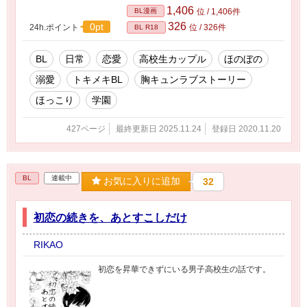
1,406
BL漫画
位 / 1,406件
326
0pt
24h.ポイント
位 / 326件
BL R18
BL
日常
恋愛
高校生カップル
ほのぼの
溺愛
トキメキBL
胸キュンラブストーリー
ほっこり
学園
427ページ
最終更新日 2025.11.24
登録日 2020.11.20
BL
連載中
お気に入りに追加
32
初恋の続きを、あとすこしだけ
RIKAO
初恋を昇華できずにいる男子高校生の話です。