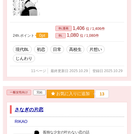
1,406
BL漫画
位 / 1,406件
1,080
0pt
24h.ポイント
位 / 1,080件
BL
現代BL
初恋
日常
高校生
片想い
じんわり
11ページ
最終更新日 2025.10.29
登録日 2025.10.29
一般女性向け
完結
お気に入りに追加
13
さなぎの片恋
RIKAO
孤独な少女の叶わない恋の話