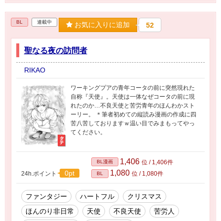
BL
連載中
お気に入りに追加
52
聖なる夜の訪問者
RIKAO
ワーキングプアの青年コータの前に突然現れた
自称『天使』。天使は一体なぜコータの前に現
れたのか…不良天使と苦労青年のほんわかスト
ーリー。 ＊筆者初めての縦読み漫画の作成に四
苦八苦しておりますｗ温い目でみまもってやっ
てください。
1,406
BL漫画
位 / 1,406件
1,080
0pt
24h.ポイント
位 / 1,080件
BL
ファンタジー
ハートフル
クリスマス
ほんのり非日常
天使
不良天使
苦労人