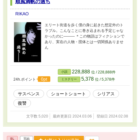
順風満帆の過ち
RIKAO
エリート街道を歩く僕の身に起きた想定外のト
ラブル。こんなことに巻き込まれる予定じゃな
かったのに――― ＊この物語はフィクションで
あり、実在の人物・団体とは一切関係ありませ
ん
228,888
小説
位 / 228,888件
5,378
0pt
24h.ポイント
位 / 5,378件
ミステリー
サスペンス
ショートショート
シリアス
復讐
文字数 5,020
最終更新日 2024.03.06
登録日 2024.02.08
BL
完結