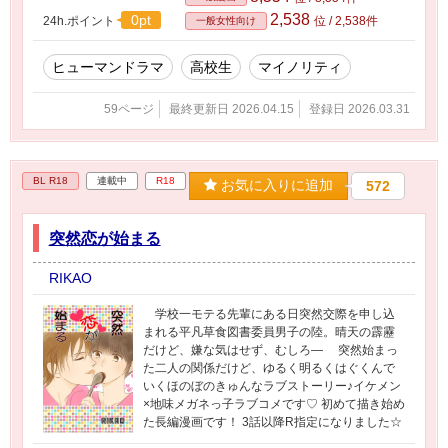
2,538
0pt
24h.ポイント
位 / 2,538件
一般女性向け
ヒューマンドラマ
高校生
マイノリティ
59ページ
最終更新日 2026.04.15
登録日 2026.03.31
BL R18
連載中
R18
お気に入りに追加
572
突然恋が始まる
RIKAO
学校一モテる先輩にある日突然交際を申し込
まれる平凡草食図書委員男子の陸。晴天の霹靂
だけど、嫌な気はせず、むしろ― 突然始まっ
た二人の関係だけど、ゆるく明るくはぐくんで
いくほのぼのきゅんなラブストーリー♪イケメン
×地味メガネっ子ラブコメです♡ 初めて描き始め
た長編漫画です！ 3話以降R指定になりました☆