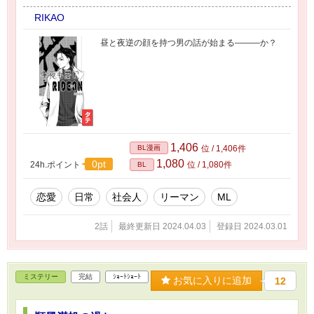
RIKAO
昼と夜逆の顔を持つ男の話が始まる―――か？
1,406
BL漫画
位 / 1,406件
1,080
0pt
24h.ポイント
位 / 1,080件
BL
恋愛
日常
社会人
リーマン
ML
2話
最終更新日 2024.04.03
登録日 2024.03.01
ミステリー
完結
ｼｮｰﾄｼｮｰﾄ
お気に入りに追加
12