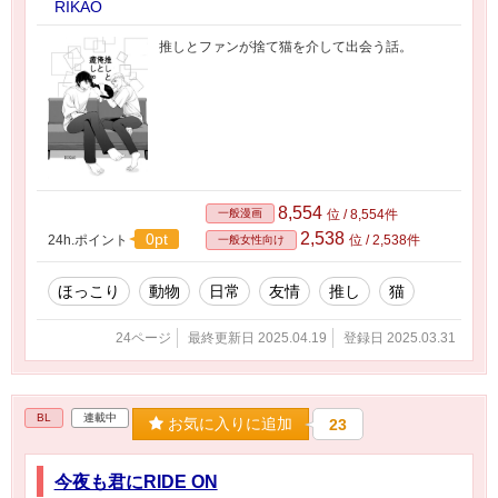
RIKAO
推しとファンが捨て猫を介して出会う話。
8,554
一般漫画
位 / 8,554件
2,538
0pt
24h.ポイント
位 / 2,538件
一般女性向け
ほっこり
動物
日常
友情
推し
猫
24ページ
最終更新日 2025.04.19
登録日 2025.03.31
BL
連載中
お気に入りに追加
23
今夜も君にRIDE ON