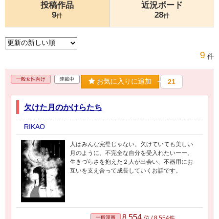
投稿作品
近況ボード
9
28
件
件
9
件
一般女性向け
連載中
お気に入りに追加
21
欠けた月のかけらたち
RIKAO
人はみんな完璧じゃない。欠けていても美しい
月のように、不完全な自分を受入れたいーー。
生きづらさを抱えた２人が出会い、不器用にお
互いを支え合って成長していくお話です。
8,554
一般漫画
位 / 8,554件