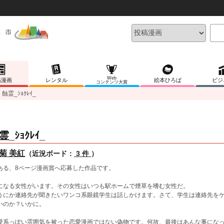
Web
稿漫画
レンタル
絵本ひろば
ビジ
コンテンツ大賞
蝕霊_ｼｮｸﾚｲ_
霊_ｼｮｸﾚｲ_
菊 美紅
（近況ボード：
3 件
）
ある、8ページ漫画賞へ応募した作品です。
になる女性がいます。その女性はいつも駅ホームで煙草を嗜む女性だ。
うにか連絡先が聞きたいワンコ系眼鏡学生は話しかけます。さて、学生は連絡先を
いのか？いかに。
愛系っぽい雰囲気を被った恋愛漫画ではない偽物です。何故、最後はあんな事にな