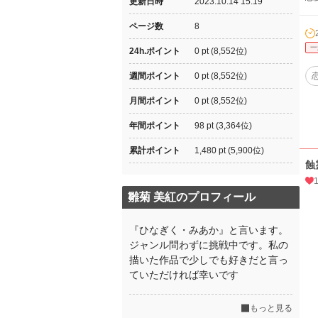
更新日時
2023.10.14 15:19
ページ数
8
一
24h.ポイント
0 pt (8,552位)
週間ポイント
0 pt (8,552位)
月間ポイント
0 pt (8,552位)
年間ポイント
98 pt (3,364位)
累計ポイント
1,480 pt (5,900位)
蝕
雛菊 美紅のプロフィール
『ひなぎく・みあか』と言います。
ジャンル問わずに挑戦中です。私の
描いた作品で少しでも好きだと言っ
ていただければ幸いです
もっと見る