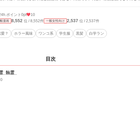
24h.ポイント
0pt
10
8,552
2,537
位 / 8,552件
位 / 2,537件
般漫画
一般女性向け
恋愛？
ホラー風味
ワンコ系
学生服
黒髪
白学ラン
目次
霊_蝕霊_
10