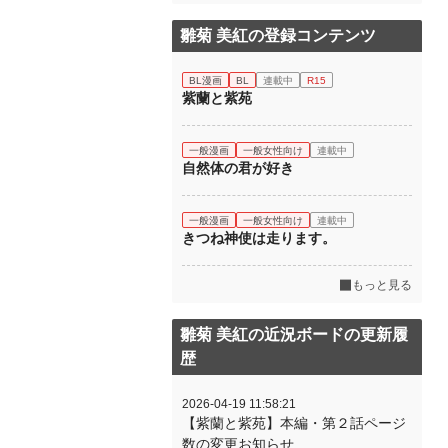
雛菊 美紅の登録コンテンツ
BL漫画
BL
連載中
R15
紫蘭と紫苑
一般漫画
一般女性向け
連載中
自然体の君が好き
一般漫画
一般女性向け
連載中
きつね神使は走ります。
もっと見る
雛菊 美紅の近況ボードの更新履
歴
2026-04-19 11:58:21
【紫蘭と紫苑】本編・第２話ページ
数の変更お知らせ