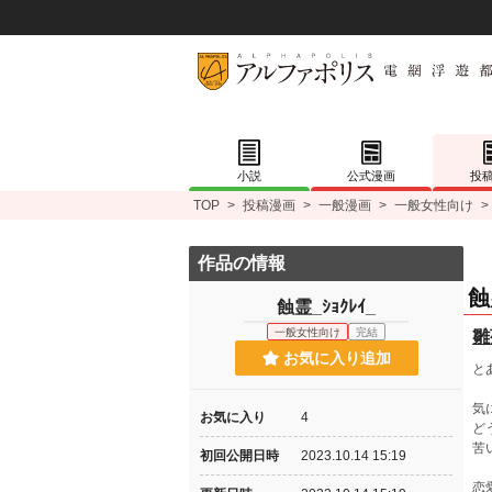
小説
公式漫画
投
TOP
>
投稿漫画
>
一般漫画
>
一般女性向け
>
作品の情報
蝕
蝕霊_ｼｮｸﾚｲ_
一般女性向け
完結
雛
お気に入り追加
と
気
お気に入り
4
ど
苦
初回公開日時
2023.10.14 15:19
恋