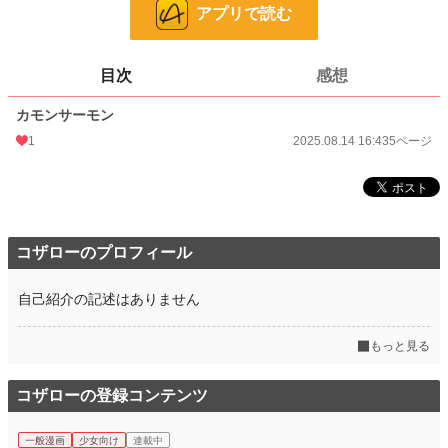
ページ数
5
アプリで読む
更新日時
2025.08.14 16:43
目次
感想
初回公開日時
2025.08.14 16:43
カモンサーモン
週間ポイント
0 pt (8,558 位)
1
2025.08.14 16:43
5ページ
月間ポイント
0 pt (8,558 位)
年間ポイント
761 pt (1,461 位)
累計ポイント
761 pt (7,200 位)
コザローのプロフィール
自己紹介の記述はありません
もっと見る
コザローの登録コンテンツ
一般漫画
少女向け
連載中