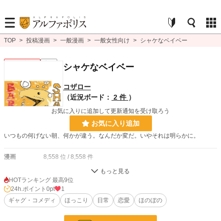
TOP
>
投稿漫画
>
一般漫画
>
一般女性向け
>
シャケなベイベー
一般女性向け
完結
シャケなベイベー
コザロー
（近況ボード：
2 件
）
お気に入りに追加して更新通知を受け取ろう
お気に入り追加
いつもの何げない朝、何かが違う。なんだか変だ。いやそれは明らかに。
漫画
8,558 位 / 8,558 件
一般女性向け
2,539 位 / 2,539 件
HOTランキング 最高9位
24h.ポイント
0pt
1
お気に入り
0
ギャグ・コメディ
ほっこり
日常
恋愛
ほのぼの
24h.ポイント
0 pt