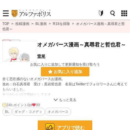
TOP
>
投稿漫画
>
BL漫画
>
R18を排除
>
オメガバース漫画～真尋君と哲
也君～
BL
完結
オメガバース漫画～真尋君と哲也君～
雷尾
お気に入りに追加して更新通知を受け取ろう
お気に入り追加
全く悲壮感のないオメガバースお漫画。
攻め：白石真尋君 受け：黒岩哲也君 名前はTwitterでフォロワーさんに考えて
もらいました。
キリがいいので完結としてます。
24h.ポイント
0pt
99
BL漫画
1,406 位 / 1,406 件
BL
ギャグ・コメディ
オメガバース
BL
1,080 位 / 1,080 件
お気に入り
32
アプリで読む