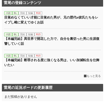
雷尾の登録コンテンツ
小説
BL
完結
短編
R18
目覚めなくていい才能に目覚めた男が、兄の歴代α彼氏たちをレ
イプし雌に変えてゆくお話
小説
BL
完結
短編
R15
【本編完結】異世界で開花した力で、自分を裏切った男に生涯復
讐していく話
小説
BL
完結
短編
R15
【本編完結】断罪される度に強くなる男は、いい加減転生を仕舞
いたい
もっと見る
雷尾の近況ボードの更新履歴
まだ投稿がありません