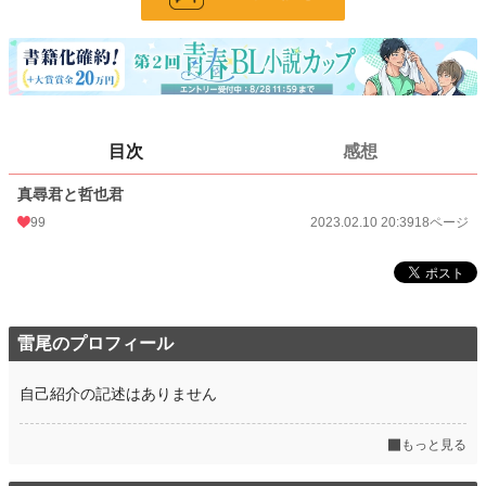
24h.ポイント
0 pt
ページ数
18
更新日時
2023.02.10 20:39
初回公開日時
2023.02.10 20:39
目次
感想
週間ポイント
35 pt (304 位)
真尋君と哲也君
月間ポイント
98 pt (442 位)
99
2023.02.10 20:39
18ページ
年間ポイント
1,575 pt (478 位)
累計ポイント
14,923 pt (708 位)
雷尾のプロフィール
自己紹介の記述はありません
もっと見る