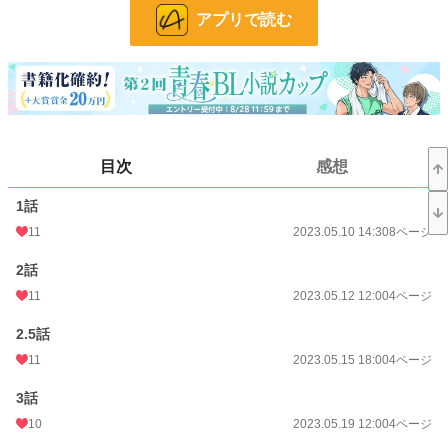
お気に入り
65
アプリで読む
24h.ポイント
35 pt
ページ数
90
更新日時
2023.07.07 18:00
初回公開日時
2023.05.10 14:30
目次
感想
週間ポイント
35 pt (304 位)
1話
月間ポイント
217 pt (267 位)
11
2023.05.10 14:30
8ページ
年間ポイント
1,974 pt (421 位)
2話
11
2023.05.12 12:00
4ページ
累計ポイント
57,064 pt (284 位)
2.5話
11
2023.05.15 18:00
4ページ
3話
10
2023.05.19 12:00
4ページ