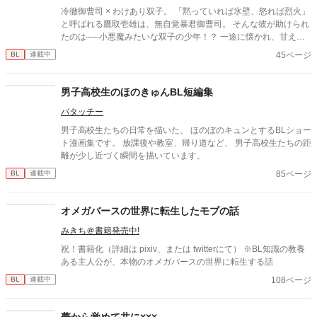
冷徹御曹司 × わけあり双子。 「黙っていれば氷壁、怒れば烈火」
と呼ばれる鷹取壱雄は、無自覚暴君御曹司。 そんな彼が助けられ
たのは──小悪魔みたいな双子の少年！？ 一途に懐かれ、甘えら
れ、時に翻弄され……気づけば独占欲が止まらない。 「俺の側か
45ページ
BL
連載中
ら逃げられると思うな」 危険な支配か、とろける溺愛か。 御曹司
と双子が織りなす、甘くて危ういラブストーリー。
男子高校生のほのきゅんBL短編集
バタッチー
男子高校生たちの日常を描いた、 ほのぼのキュンとするBLショー
ト漫画集です。 放課後や教室、帰り道など、 男子高校生たちの距
離が少し近づく瞬間を描いています。
85ページ
BL
連載中
オメガバースの世界に転生したモブの話
みきち＠書籍発売中!
祝！書籍化（詳細は pixiv、または twitterにて） ※BL知識の教養
ある主人公が、本物のオメガバースの世界に転生する話
108ページ
BL
連載中
夢から覚めて共に×××。