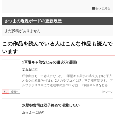
もっと見る
さつまの近況ボードの更新履歴
まだ投稿がありません
この作品を読んでいる人はこんな作品も読んで
います
1軍陽キャ幼なじみの猛攻♡(漫画)
すももゆず
紆余曲折あって恋人になった、1軍陽キャ美形の璃央(りお)と平凡
オタクの和真(かずま)。2人のラブコメな話。不定期更新です。 ア
ルファポリス内にて連載中の創作BL小説「1軍陽キャ幼なじみの
猛攻♡」の番外編的な単発漫画とイラストです。本編の内容はあ
19ページ
BL
連載中
りません。 ※小説本編はR18のため、閲覧の際にはご注意くださ
い。この漫画にR18要素はありません。
氷壁御曹司は双子絡めて溺愛したい
あっ ふーこ賦夘