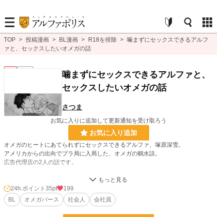
TOP
>
投稿漫画
>
BL漫画
>
R18を排除
>
噛まずにセックスできるアルフ
ァと、セックスしたいオメガの話
BL
完結
噛まずにセックスできるアルファと、
セックスしたいオメガの話
さつま
お気に入りに追加して更新通知を受け取ろう
お気に入り追加
オメガのヒートにあてられずにセックスできるアルファ、塚原深雪。
アメリカからの出向でプラ局に入局した、オメガの鶴水諒。
広告代理店の2人の話です。
24h.ポイント
35pt
199
BL漫画
86 位 / 1,406 件
BL
オメガバース
社会人
会社員
BL
56 位 / 1,080 件