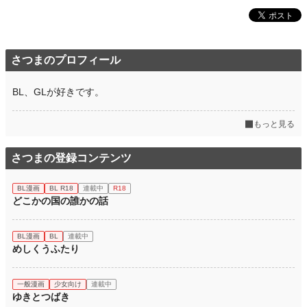
さつまのプロフィール
BL、GLが好きです。
もっと見る
さつまの登録コンテンツ
BL漫画
BL R18
連載中
R18
どこかの国の誰かの話
BL漫画
BL
連載中
めしくうふたり
一般漫画
少女向け
連載中
ゆきとつばき