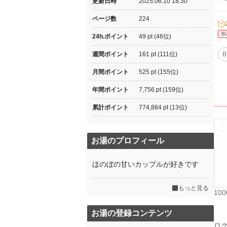
更新日時
2025.06.10 18:30
ページ数
224
B
24h.ポイント
49 pt (46位)
週間ポイント
161 pt (111位)
B
月間ポイント
525 pt (155位)
年間ポイント
7,756 pt (159位)
累計ポイント
774,884 pt (13位)
お湯のプロフィール
ほのぼの甘いカップルが好きです
もっと見る
10
お湯の登録コンテンツ
ロ