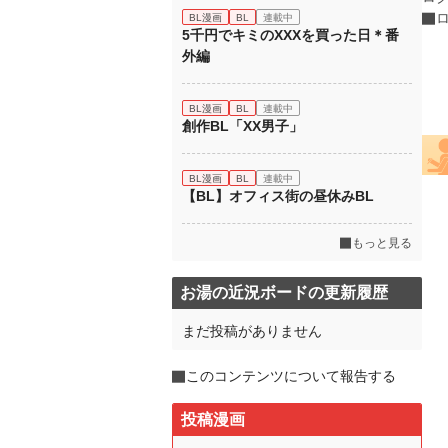
BL漫画
BL
連載中
5千円でキミのXXXを買った日＊番
外編
BL漫画
BL
連載中
創作BL「XX男子」
BL漫画
BL
連載中
【BL】オフィス街の昼休みBL
もっと見る
お湯の近況ボードの更新履歴
まだ投稿がありません
このコンテンツについて報告する
投稿漫画