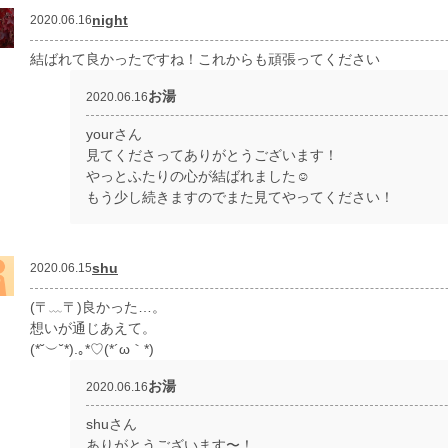
night
2020.06.16
結ばれて良かったですね！これからも頑張ってください
お湯
2020.06.16
yourさん
見てくださってありがとうございます！
やっとふたりの心が結ばれました☺️
もう少し続きますのでまた見てやってください！
shu
2020.06.15
(〒﹏〒)良かった…。
想いが通じあえて。
(*˘︶˘*).｡*♡(*´ω｀*)
お湯
2020.06.16
shuさん
ありがとうございます〜！