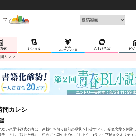
Web
稿漫画
レンタル
絵本ひろば
ビジ
コンテンツ大賞
時間カレシ
時間カレシ
湯
れない恋愛漫画家の春は、連載打ち切り目前の現状を打破すべく、疑似恋愛を体験
彼氏」として現れた楓に、初めての恋心を抱いてしまう。(ラフ～下描きクオリティで