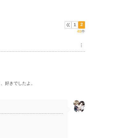
2
1
48
件
︙
て、好きでしたよ。