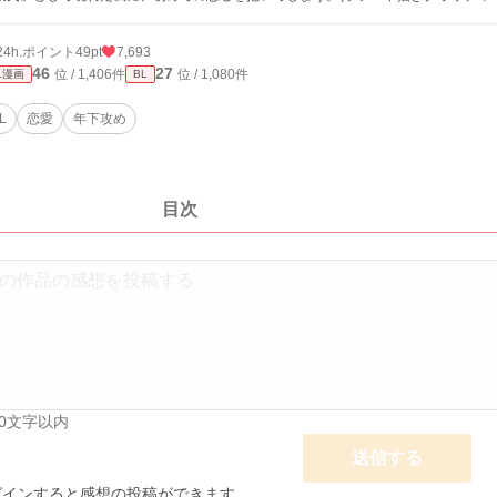
24h.ポイント
49pt
7,693
46
27
位 / 1,406件
位 / 1,080件
L漫画
BL
L
恋愛
年下攻め
目次
00文字以内
送信する
グインすると感想の投稿ができます。