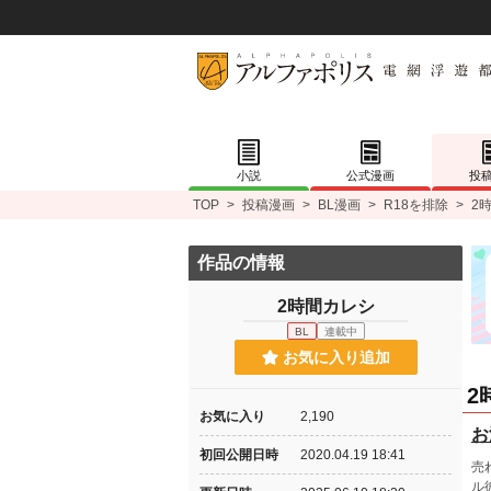
小説
公式漫画
投
TOP
>
投稿漫画
>
BL漫画
>
R18を排除
>
2
作品の情報
2時間カレシ
BL
連載中
お気に入り追加
2
お気に入り
2,190
お
初回公開日時
2020.04.19 18:41
売
ル