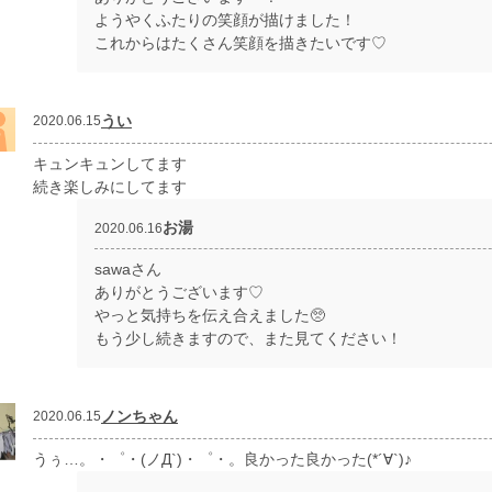
ようやくふたりの笑顔が描けました！
これからはたくさん笑顔を描きたいです♡
うい
2020.06.15
キュンキュンしてます
続き楽しみにしてます
お湯
2020.06.16
sawaさん
ありがとうございます♡
やっと気持ちを伝え合えました🥺
もう少し続きますので、また見てください！
ノンちゃん
2020.06.15
うぅ…。・゜・(ノД`)・゜・。良かった良かった(*´∀`)♪