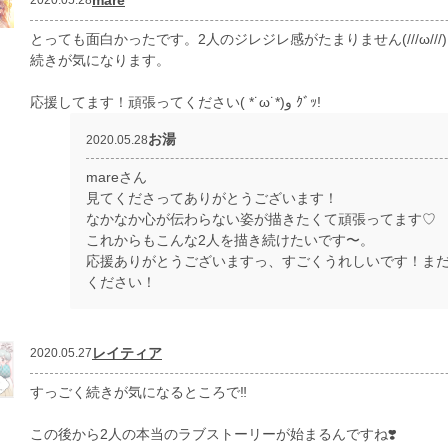
2020.05.28
とっても面白かったです。2人のジレジレ感がたまりません(///ω///)
続きが気になります。
応援してます！頑張ってください( *˙ω˙*)و ｸﾞｯ!
お湯
2020.05.28
mareさん
見てくださってありがとうございます！
なかなか心が伝わらない姿が描きたくて頑張ってます♡
これからもこんな2人を描き続けたいです〜。
応援ありがとうございますっ、すごくうれしいです！ま
ください！
レイティア
2020.05.27
すっごく続きが気になるところで‼︎
この後から2人の本当のラブストーリーが始まるんですね❣️