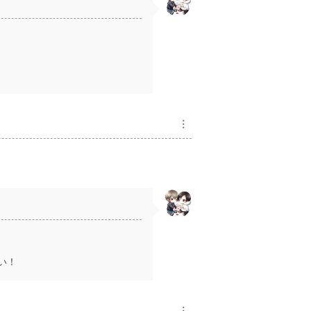
︙
い！
︙