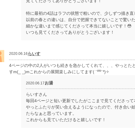
見てくださってありがとうございます！
特に最初の4話はラフの状態で粗いので、少しずつ描き直
以前の春との違いは、自分で把握できてないことで驚い
細かな違いまで感じてくださって本当に嬉しいです！😳
いつも見てくださってありがとうございます！
らいす
2020.06.16
4ページの中の2人がいつも続きを急かしてくれて、、、やっとた
すm(_ _)mこれからの展開楽しみにしてます( ´罒`*)✧
お湯
2020.06.17
らいすさん
毎回4ページと短い更新でしたがここまで見てくださって
やっとふたりが笑い合えるようになったので、付き合い
たらなぁと思っています。
これからも見ていただけると嬉しいです！