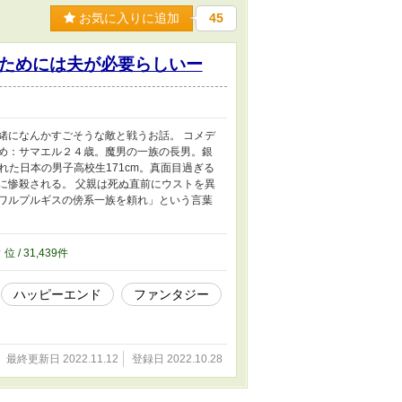
お気に入りに追加
45
ためには夫が必要らしいー
緒になんかすごそうな敵と戦うお話。 コメデ
攻め：サマエル２４歳。魔男の一族の長男。銀
れた日本の男子高校生171cm。真面目過ぎる
に惨殺される。 父親は死ぬ直前にウストを異
、ワルプルギスの傍系一族を頼れ」という言葉
9
位 / 31,439件
ハッピーエンド
ファンタジー
最終更新日 2022.11.12
登録日 2022.10.28