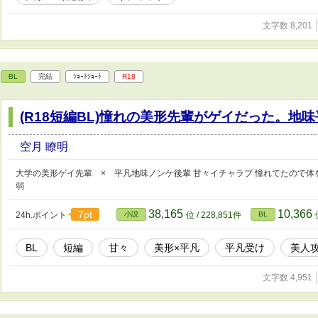
文字数 8,201
BL
完結
ｼｮｰﾄｼｮｰﾄ
R18
(R18短編BL)憧れの美形先輩がゲイだった。地
空月 瞭明
大学の美形ゲイ先輩 × 平凡地味ノンケ後輩 甘々イチャラブ 憧れてたので体を許
弱
38,165
10,366
7pt
24h.ポイント
小説
位 / 228,851件
BL
BL
短編
甘々
美形×平凡
平凡受け
美人
文字数 4,951