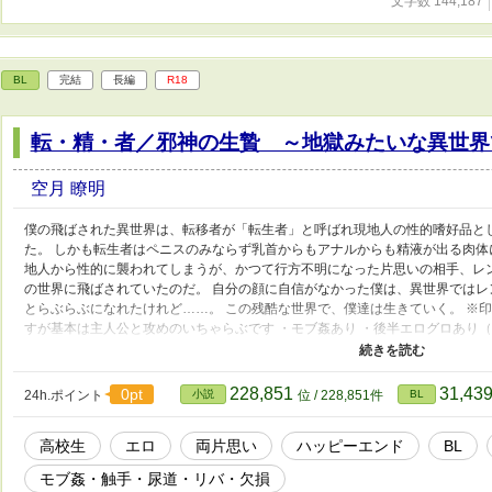
文字数 144,187
BL
完結
長編
R18
転・精・者／邪神の生贄 ～地獄みたいな異世界
空月 瞭明
僕の飛ばされた異世界は、転移者が「転生者」と呼ばれ現地人の性的嗜好品と
た。 しかも転生者はペニスのみならず乳首からもアナルからも精液が出る肉体
地人から性的に襲われてしまうが、かつて行方不明になった片思いの相手、レ
の世界に飛ばされていたのだ。 自分の顔に自信がなかった僕は、異世界ではレ
とらぶらぶになれたけれど……。 この残酷な世界で、僕達は生きていく。 ※印
すが基本は主人公と攻めのいちゃらぶです ・モブ姦あり ・後半エログロあり（
「それから」（九万文字くらい）で完結済みです ・転生じゃなくて異世界転
生」ってワードで呼んでます ・ムーンライトノベルス・fujossyにも投稿して
228,851
31,43
0pt
24h.ポイント
小説
位 / 228,851件
BL
高校生
エロ
両片思い
ハッピーエンド
BL
モブ姦・触手・尿道・リバ・欠損