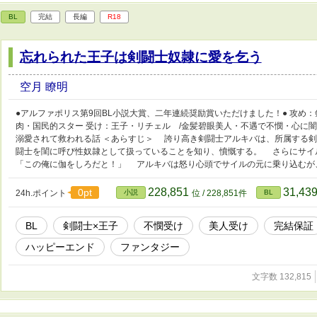
BL
完結
長編
R18
忘れられた王子は剣闘士奴隷に愛を乞う
空月 瞭明
●アルファポリス第9回BL小説大賞、二年連続奨励賞いただけました！● 攻め
肉・国民的スター 受け：王子・リチェル /金髪碧眼美人・不遇で不憫・心に
溺愛されて救われる話 ＜あらすじ＞ 誇り高き剣闘士アルキバは、所属する
闘士を閨に呼び性奴隷として扱っていることを知り、憤慨する。 さらにサイ
「この俺に伽をしろだと！」 アルキバは怒り心頭でサイルの元に乗り込むが
228,851
31,43
0pt
24h.ポイント
小説
位 / 228,851件
BL
BL
剣闘士×王子
不憫受け
美人受け
完結保証
ハッピーエンド
ファンタジー
文字数 132,815