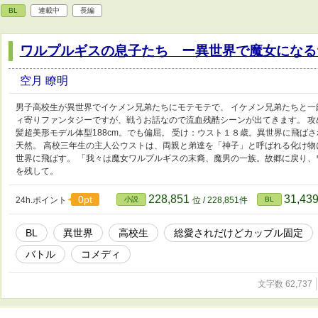
BL
連載中
長編
ワルプルギスの息子たち ー異世界で魔女になる
空月 瞭明
男子高校生が異世界でイケメン兄弟たちにモテモテで、 イケメン兄弟たちと一
ィ寄りファンタジーですが、戦うお話なので流血残酷シーンが出てきます。 
髪超美形モデル体型188cm。でも偏屈。 受け：ウスト１８歳。異世界に飛ばさ
天然。 高校三年生の主人公ウストは、両親と弟達を「神子」と呼ばれる化け物
世界に飛ばす。 「我々は魔女ワルプルギスの末裔、魔男の一族。故郷に戻り
を残して。
228,851
31,43
0pt
24h.ポイント
小説
位 / 228,851件
BL
BL
異世界
高校生
総愛されだけどカップル固定
バトル
コメディ
文字数 62,737