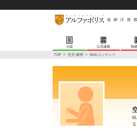
小説
公式漫画
投
TOP
>
空月 瞭明
>
Webコンテンツ
B
る