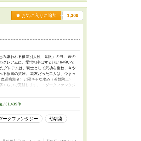
お気に入りに追加
1,309
は忌み嫌われる被差別人種「紫眼」の男。 表の
染のグレアムに、愛憎相半ばする想いを抱いて
ったグレアムは、騎士として武功を重ね、今や
れる救国の英雄。 親友だった二人は、今まっ
け（魔道暗殺者）と陽キャな攻め（英雄騎士）
字くらいで完結します。 ・ダークファンタジ
くて書き始めたお話です ・不憫受け ・R18
」かもしれません ・ムーンライトノベルスに
位 / 31,439件
ダークファンタジー
幼馴染