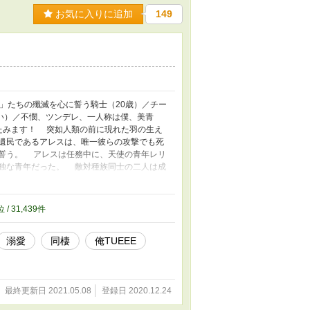
お気に入りに追加
149
」たちの殲滅を心に誓う騎士（20歳）／チー
らい）／不憫、ツンデレ、一人称は僕、美青
たみます！ 突如人類の前に現れた羽の生え
遺民であるアレスは、唯一彼らの攻撃でも死
誓う。 アレスは任務中に、天使の青年レリ
独な青年だった。 敵対種族同士の二人は成
体的には中二病バトルファンタジー ・受けが
漫画風を目指して書いた某ラノベ公募の中間選
ライトなファンタジーです ・女装シーンあり、
位 / 31,439件
（まがつてんし）と読みます
溺愛
同棲
俺TUEEE
最終更新日 2021.05.08
登録日 2020.12.24