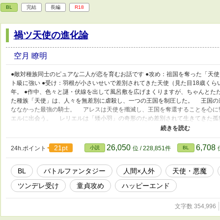
BL
完結
長編
R18
禍ツ天使の進化論
空月 瞭明
●敵対種族同士のピュアな二人が恋を育むお話です ●攻め：祖国を奪った「天使
ト級に強い ●受け：羽根が小さいせいで差別されてきた天使（見た目18歳く
年。 ●作中、色々と謎・伏線を出して風呂敷を広げまくりますが、ちゃんとた
た種族「天使」は、人々を無差別に虐殺し、一つの王国を制圧した。 王国の
ななかった最強の騎士。 アレスは天使を殲滅し、王国を奪還することを心に
エルに出会う。 レリエルは「矮小羽」の奇形のため差別されて生きてきた孤
り行きで行動を共にすることとなり…。 ・序盤シリアスだんだんラブコメ、全
かわいそうな目に遭うシーンがあります。苦手な方はご注意ください ・少年
考通過作品を、BL小説に書き改めました ・技の名前を叫びながら戦う感じの
26,050
6,708
21pt
24h.ポイント
小説
位 / 228,851件
BL
脇に男女カプあり ・R18シーンにはタイトルに「※」をつけます ・禍ツ天使
BL
バトルファンタジー
人間×人外
天使・悪魔
ツンデレ受け
童貞攻め
ハッピーエンド
文字数 354,996