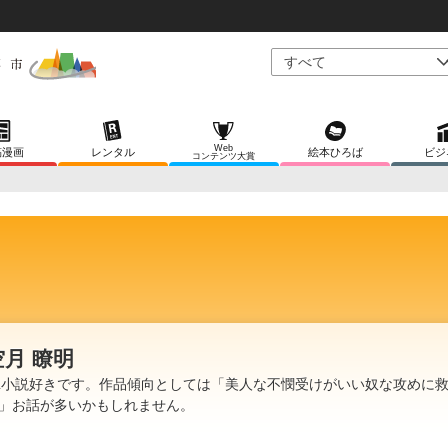
Web
稿漫画
レンタル
絵本ひろば
ビジ
コンテンツ大賞
空月 瞭明
L小説好きです。作品傾向としては「美人な不憫受けがいい奴な攻めに
」お話が多いかもしれません。