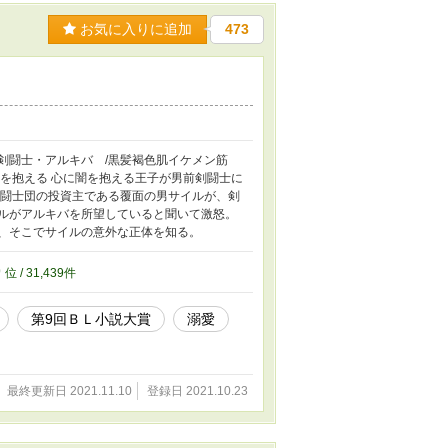
お気に入りに追加
473
：剣闘士・アルキバ /黒髪褐色肌イケメン筋
闇を抱える 心に闇を抱える王子が男前剣闘士に
剣闘士団の投資主である覆面の男サイルが、剣
ルがアルキバを所望していると聞いて激怒。
、そこでサイルの意外な正体を知る。
9
位 / 31,439件
第9回ＢＬ小説大賞
溺愛
最終更新日 2021.11.10
登録日 2021.10.23