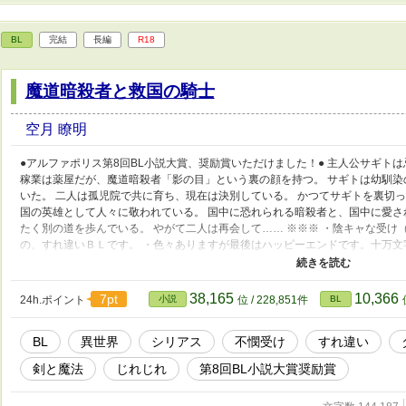
BL
完結
長編
R18
魔道暗殺者と救国の騎士
空月 瞭明
●アルファポリス第8回BL小説大賞、奨励賞いただけました！● 主人公サギト
稼業は薬屋だが、魔道暗殺者「影の目」という裏の顔を持つ。 サギトは幼馴
いた。 二人は孤児院で共に育ち、現在は決別している。 かつてサギトを裏切
国の英雄として人々に敬われている。 国中に恐れられる暗殺者と、国中に愛さ
たく別の道を歩んでいる。 やがて二人は再会して…… ※※※ ・陰キャな受
の、すれ違いＢＬです。 ・色々ありますが最後はハッピーエンドです。十万文
ー寄りで残酷・流血表現があるのでご注意ください ・ダークな男主人公が書きた
シーンには※をつけます ・エロはなかなかでてきません、いわゆる「じれじれ
も投稿しています。https://novel18.syosetu.com/n2723gk/
38,165
10,366
7pt
24h.ポイント
小説
位 / 228,851件
BL
BL
異世界
シリアス
不憫受け
すれ違い
剣と魔法
じれじれ
第8回BL小説大賞奨励賞