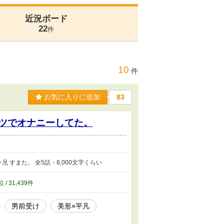
近況ボード
22
件
10
件
お気に入りに追加
83
ンツでオナニーしてた。
すまた。 全5話・8,000文字くらい
位 / 31,439件
男前受け
美形×平凡