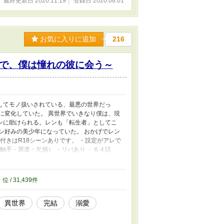
最終更新日 2020.11.19
登録日 2020.08.01
お気に入りに追加
216
で、僕は憧れの彼に会う～
してモノ扱いされている、最悪の世界だっ
に変化していた。 異世界でいきなり僕は、現
ンに助けられる。レンも「転生者」としてこ
ン好みの美少年になっていた。 おかげでレン
付きはR18シーンありです。 ・設定がアレで
触手・尿道・欠損） ・リバあり ・６４話
移（異世界トリップ）ですが小説内では「転
います
9
位 / 31,439件
異世界
完結
溺愛