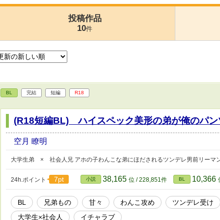
投稿作品
10
件
BL
完結
短編
R18
(R18短編BL) ハイスペック美形の弟が俺のパ
空月 瞭明
大学生弟 × 社会人兄 アホの子わんこな弟にほだされるツンデレ男前リーマン兄 
38,165
10,366
7pt
24h.ポイント
小説
位 / 228,851件
BL
BL
兄弟もの
甘々
わんこ攻め
ツンデレ受け
大学生×社会人
イチャラブ