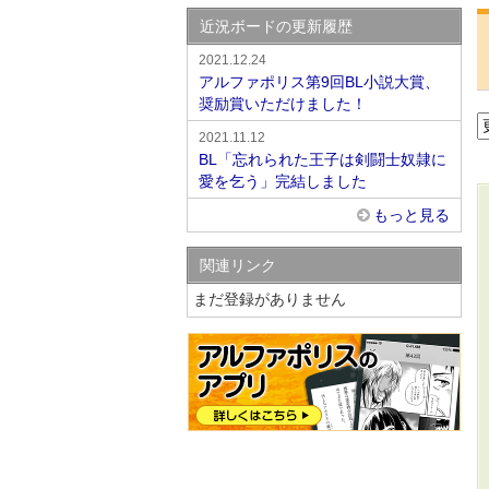
近況ボードの更新履歴
2021.12.24
アルファポリス第9回BL小説大賞、
奨励賞いただけました！
2021.11.12
BL「忘れられた王子は剣闘士奴隷に
愛を乞う」完結しました
もっと見る
関連リンク
まだ登録がありません