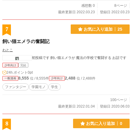
感想数 0
8ページ
最終更新日 2022.03.23
登録日 2022.03.23
7
お気に入り追加
25
飼い猫エメラの奮闘記
わとこ
初投稿です 飼い猫エメラが 魔法の学校で奮闘する お話です
少年向け
完結
24h.ポイント
0pt
8,555
2,488
位 / 8,555件
位 / 2,488件
一般漫画
少年向け
ファンタジー
学園モノ
学生
100ページ
最終更新日 2022.01.04
登録日 2020.06.03
8
お気に入り追加
0