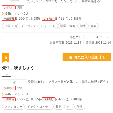
だらしている部活であったが、ある日、事件が起きる!
少年向け
完結
24h.ポイント
0pt
8,555
2,488
位 / 8,555件
位 / 2,488件
一般漫画
少年向け
日常
ギャグ・コメディ
ほっこり
学園・青春
学生
青春
感想数 0
31ページ
最終更新日 2023.11.14
登録日 2023.11.14
6
お気に入り追加
1
先生、寝ましょう
サドラ
授業中は眠い！クラス全員が必死こいて先生に無理を言う！
少年向け
完結
24h.ポイント
0pt
8,555
2,488
位 / 8,555件
位 / 2,488件
一般漫画
少年向け
ファンタジー
ギャグ・コメディ
日常
先生
学生