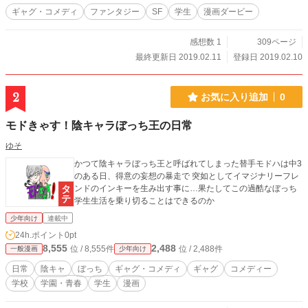
ギャグ・コメディ
ファンタジー
SF
学生
漫画ダービー
感想数 1
309ページ
最終更新日 2019.02.11
登録日 2019.02.10
2
お気に入り追加
0
モドきゃす！陰キャラぼっち王の日常
ゆそ
かつて陰キャラぼっち王と呼ばれてしまった替手モドハは中3
のある日、得意の妄想の暴走で 突如としてイマジナリーフレ
ンドのインキーを生み出す事に…果たしてこの過酷なぼっち
学生生活を乗り切ることはできるのか
少年向け
連載中
24h.ポイント
0pt
8,555
2,488
位 / 8,555件
位 / 2,488件
一般漫画
少年向け
日常
陰キャ
ぼっち
ギャグ・コメディ
ギャグ
コメディー
学校
学園・青春
学生
漫画