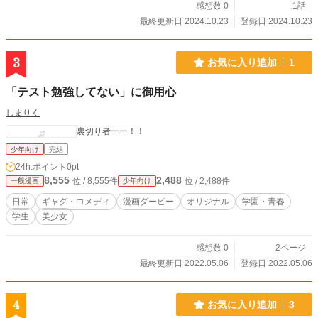
感想数 0
1話
最終更新日 2024.10.23
登録日 2024.10.23
3
お気に入り追加
1
「テスト勉強してない」に御用心
しまりく
裏切り者ーー！！
少年向け
完結
24h.ポイント
0pt
8,555
2,488
位 / 8,555件
位 / 2,488件
一般漫画
少年向け
日常
ギャグ・コメディ
漫画ダービー
オリジナル
学園・青春
学生
美少女
感想数 0
2ページ
最終更新日 2022.05.06
登録日 2022.05.06
4
お気に入り追加
3