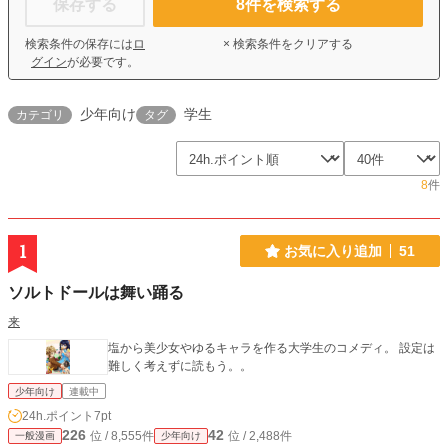
保存する
8
件を検索する
検索条件の保存には
ロ
× 検索条件をクリアする
グイン
が必要です。
少年向け
学生
カテゴリ
タグ
8
件
1
お気に入り追加
51
ソルトドールは舞い踊る
来
塩から美少女やゆるキャラを作る大学生のコメディ。 設定は
難しく考えずに読もう。。
少年向け
連載中
24h.ポイント
7pt
226
42
位 / 8,555件
位 / 2,488件
一般漫画
少年向け