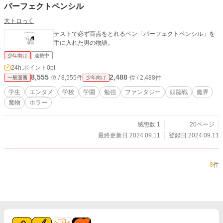
パーフェクトペンシル
大トロっく
テストで必ず百点をとれるペン「パーフェクトペンシル」を
手に入れた男の物語。
少年向け
連載中
24h.ポイント
0pt
8,555
2,488
位 / 8,555件
位 / 2,488件
一般漫画
少年向け
学生
エンタメ
学校
学園
勉強
ファンタジー
頭脳戦
魔界
魔物
ホラー
感想数 1
20ページ
最終更新日 2024.09.11
登録日 2024.09.11
8
件