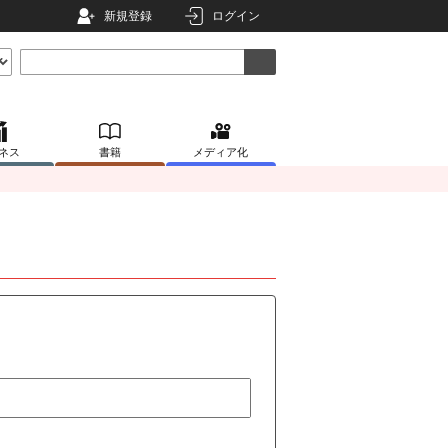
新規登録
ログイン
ネス
書籍
メディア化