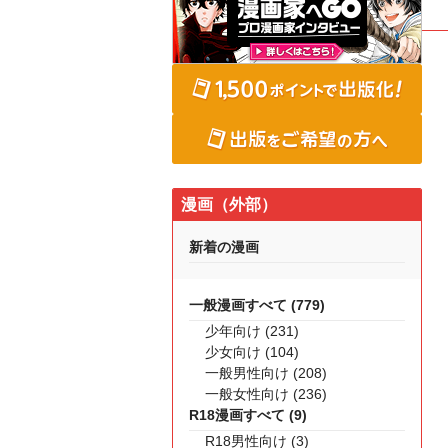
漫画（外部）
新着の漫画
一般漫画すべて (779)
少年向け (231)
少女向け (104)
一般男性向け (208)
一般女性向け (236)
R18漫画すべて (9)
R18男性向け (3)