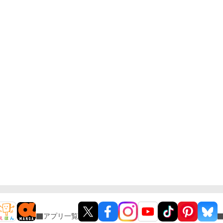
アプリ一覧