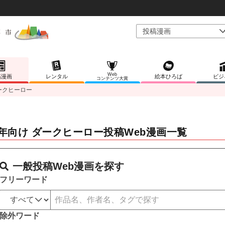
Web
稿漫画
レンタル
絵本ひろば
ビジ
コンテンツ大賞
ークヒーロー
年向け ダークヒーロー投稿Web漫画一覧
一般投稿Web漫画を探す
フリーワード
除外ワード