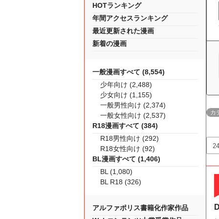
HOTランキング
年間アクセスランキング
最近更新された漫画
新着の漫画
一般漫画すべて (8,554)
少年向け (2,488)
少女向け (1,155)
一般男性向け (2,374)
カ
一般女性向け (2,537)
R18漫画すべて (384)
R18男性向け (292)
R18女性向け (92)
BL漫画すべて (1,406)
BL (1,080)
BL R18 (326)
アルファポリス書籍化作家作品