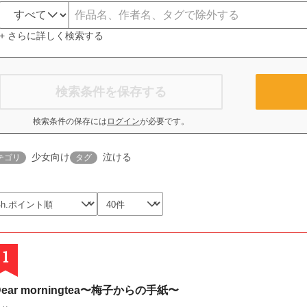
+ さらに詳しく検索する
検索条件を保存する
検索条件の保存には
ログイン
が必要です。
少女向け
泣ける
テゴリ
タグ
1
Dear morningtea〜梅子からの手紙〜