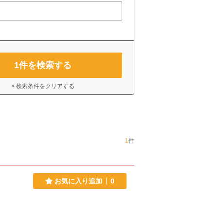
1
件を検索する
× 検索条件をクリアする
1
件
お気に入り追加
0