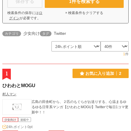
保存する
1
件を検索する
検索条件の保存には
ロ
× 検索条件をクリアする
グイン
が必要です。
少女向け
Twitter
カテゴリ
タグ
1
件
1
お気に入り追加
2
ひわわとMOGU
村人マン
広島の田舎町から、２匹のもぐらがお送りする、心温まるゆ
るゆる日常系マンガ【ひわわとMOGU】Twitterで毎日1コマ更
新中！！
少女向け
連載中
24h.ポイント
0pt