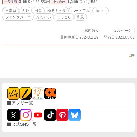
8,553
1,155
位 / 8,553件
位 / 1,155件
一般漫画
少女向け
日常系
人外
田舎
ゆるキャラ
ハートフル
Twitter
ファンタジー？
かわいい
ほっこり
和風
感想数 0
209ページ
最終更新日 2024.02.19
登録日 2023.05.03
1
件
アプリ一覧
公式SNS一覧