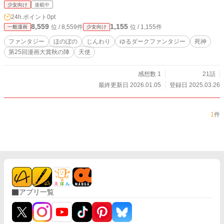
少女向け
連載中
24h.ポイント
0pt
8,559
1,155
位 / 8,559件
位 / 1,155件
一般漫画
少女向け
ファンタジー
ほのぼの
じんわり
ゆるダークファンタジー
死神
第25回漫画大賞秋の陣
天使
感想数 1
21話
最終更新日 2026.01.05
登録日 2025.03.26
1
件
アプリ一覧