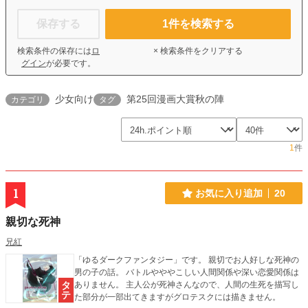
保存する
1
件を検索する
検索条件の保存には
ロ
× 検索条件をクリアする
グイン
が必要です。
少女向け
第25回漫画大賞秋の陣
カテゴリ
タグ
1
件
1
お気に入り追加
20
親切な死神
兄紅
「ゆるダークファンタジー」です。 親切でお人好しな死神の
男の子の話。 バトルやややこしい人間関係や深い恋愛関係は
ありません。 主人公が死神さんなので、人間の生死を描写し
た部分が一部出てきますがグロテスクには描きません。