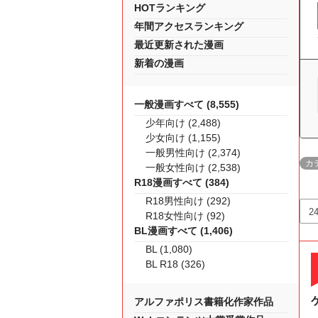
HOTランキング
年間アクセスランキング
最近更新された漫画
新着の漫画
一般漫画すべて (8,555)
少年向け (2,488)
少女向け (1,155)
一般男性向け (2,374)
カ
一般女性向け (2,538)
R18漫画すべて (384)
R18男性向け (292)
R18女性向け (92)
BL漫画すべて (1,406)
BL (1,080)
BL R18 (326)
アルファポリス書籍化作家作品