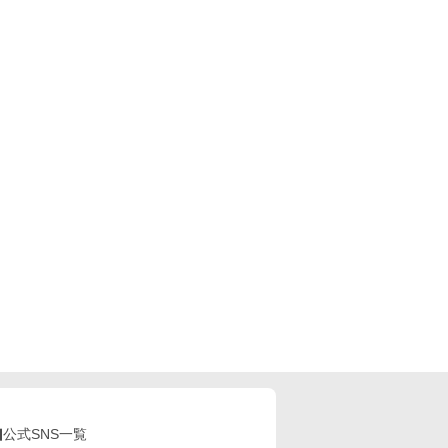
公式SNS一覧