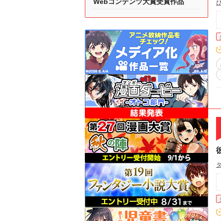
Webコンテンツ大賞受賞作品