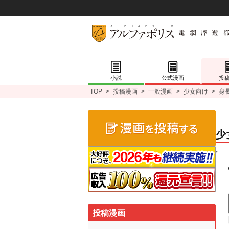
小説
公式漫画
投
TOP
>
投稿漫画
>
一般漫画
>
少女向け
>
身
少
投稿漫画