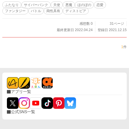
ふたなり
サイバーパンク
天使
悪魔
ほのぼの
恋愛
ファンタジー
バトル
両性具有
ディストピア
感想数 0
31ページ
最終更新日 2022.04.24
登録日 2021.12.15
1
件
アプリ一覧
公式SNS一覧