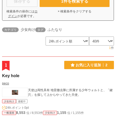
保存する
1
件を検索する
検索条件の保存には
ロ
× 検索条件をクリアする
グイン
が必要です。
少女向け
ふたなり
カテゴリ
タグ
1
件
1
お気に入り追加
2
Key hole
peco
天使は両性具有 地雷撤去隊に所属する少年ウォルトと、「鍵
穴」を探して上からやってきた天使。
少女向け
連載中
24h.ポイント
0pt
8,553
1,155
位 / 8,553件
位 / 1,155件
一般漫画
少女向け