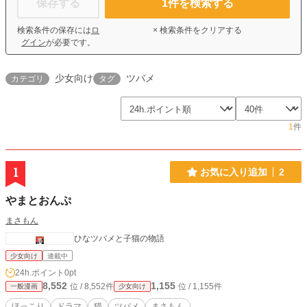
保存する
1
件を検索する
検索条件の保存には
ロ
× 検索条件をクリアする
グイン
が必要です。
少女向け
ツバメ
カテゴリ
タグ
1
件
1
お気に入り追加
2
やまとおんぷ
まさもん
ひなツバメと子猫の物語
少女向け
連載中
24h.ポイント
0pt
8,552
1,155
位 / 8,552件
位 / 1,155件
一般漫画
少女向け
ほっこり
ドラマ
猫
ツバメ
まさもん