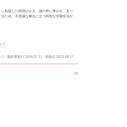
』に転校した明澄ひかる。謎の声に導かれ、見つ
するため、不思議な舞台に立つ特別な学園生活が
カプ
ージ
最終更新日 2026.07.11
登録日 2023.09.17
1
件