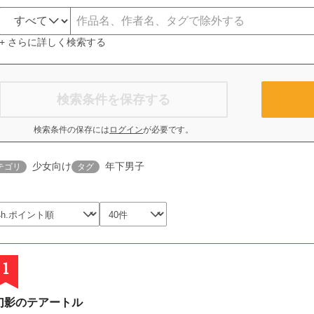
+ さらに詳しく検索する
検索条件を保存する
検索条件の保存には
ログイン
が必要です。
少女向け
年下男子
テゴリ
タグ
1
幻影のテアートル