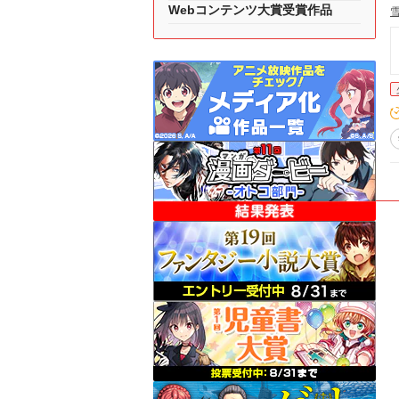
Webコンテンツ大賞受賞作品