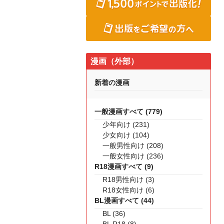
漫画（外部）
新着の漫画
一般漫画すべて (779)
少年向け (231)
少女向け (104)
一般男性向け (208)
一般女性向け (236)
R18漫画すべて (9)
R18男性向け (3)
R18女性向け (6)
BL漫画すべて (44)
BL (36)