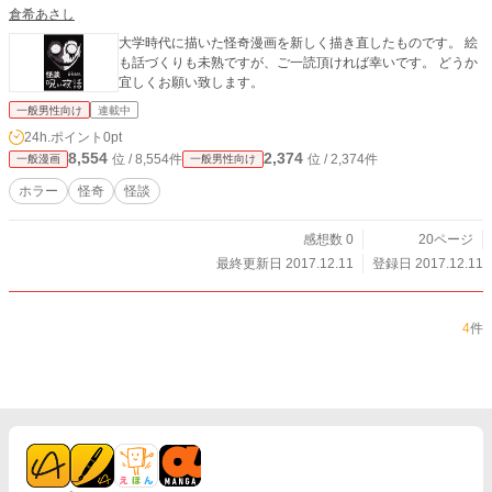
倉希あさし
大学時代に描いた怪奇漫画を新しく描き直したものです。 絵
も話づくりも未熟ですが、ご一読頂ければ幸いです。 どうか
宜しくお願い致します。
一般男性向け
連載中
24h.ポイント
0pt
8,554
2,374
位 / 8,554件
位 / 2,374件
一般漫画
一般男性向け
ホラー
怪奇
怪談
感想数 0
20ページ
最終更新日 2017.12.11
登録日 2017.12.11
4
件