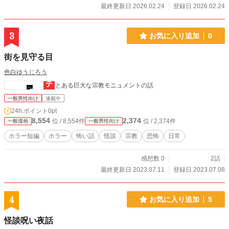
最終更新日 2026.02.24
登録日 2026.02.24
3
お気に入り追加
0
街を見守る目
色白ゆうじろう
とある巨大な宗教モニュメントの話
一般男性向け
連載中
24h.ポイント
0pt
8,554
2,374
位 / 8,554件
位 / 2,374件
一般漫画
一般男性向け
ホラー短編
ホラー
怖い話
怪談
宗教
恐怖
日常
感想数 0
2話
最終更新日 2023.07.11
登録日 2023.07.08
4
お気に入り追加
5
怪談呪い夜話