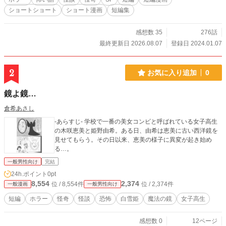
ショートショート
ショート漫画
短編集
感想数 35
276話
最終更新日 2026.08.07
登録日 2024.01.07
2
お気に入り追加
0
鏡よ鏡…
倉希あさし
-あらすじ- 学校で一番の美女コンビと呼ばれている女子高生
の木咲恵美と姫野由希。ある日、由希は恵美に古い西洋鏡を
見せてもらう。その日以来、恵美の様子に異変が起き始め
る…。
一般男性向け
完結
24h.ポイント
0pt
8,554
2,374
位 / 8,554件
位 / 2,374件
一般漫画
一般男性向け
短編
ホラー
怪奇
怪談
恐怖
白雪姫
魔法の鏡
女子高生
感想数 0
12ページ