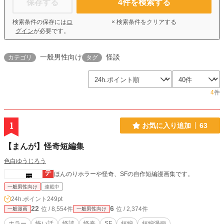
保存する
4
件を検索する
検索条件の保存には
ロ
× 検索条件をクリアする
グイン
が必要です。
一般男性向け
怪談
カテゴリ
タグ
4
件
1
お気に入り追加
63
【まんが】怪奇短編集
色白ゆうじろう
ほんのりホラーや怪奇、SFの自作短編漫画集です。
一般男性向け
連載中
24h.ポイント
249pt
22
6
位 / 8,554件
位 / 2,374件
一般漫画
一般男性向け
ホラー
怖い話
怪談
怪奇
SF
短編
短編漫画