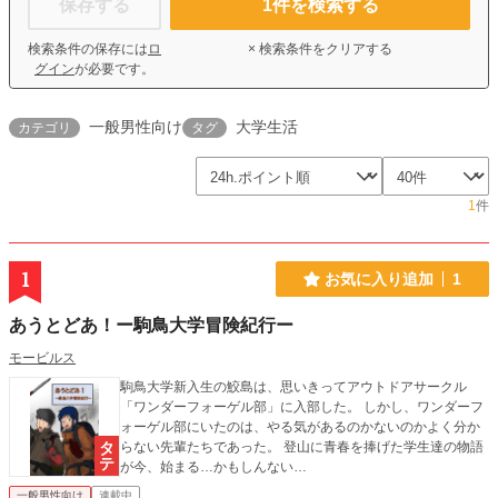
保存する
1
件を検索する
検索条件の保存には
ロ
× 検索条件をクリアする
グイン
が必要です。
一般男性向け
大学生活
カテゴリ
タグ
1
件
1
お気に入り追加
1
あうとどあ！ー駒鳥大学冒険紀行ー
モービルス
駒鳥大学新入生の鮫島は、思いきってアウトドアサークル
「ワンダーフォーゲル部」に入部した。 しかし、ワンダーフ
ォーゲル部にいたのは、やる気があるのかないのかよく分か
らない先輩たちであった。 登山に青春を捧げた学生達の物語
が今、始まる…かもしんない…
一般男性向け
連載中