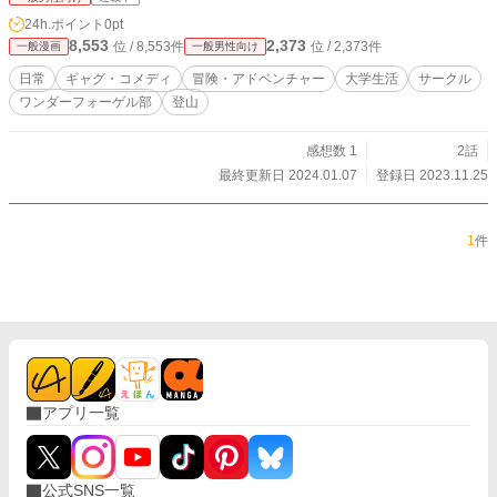
24h.ポイント
0pt
8,553
2,373
位 / 8,553件
位 / 2,373件
一般漫画
一般男性向け
日常
ギャグ・コメディ
冒険・アドベンチャー
大学生活
サークル
ワンダーフォーゲル部
登山
感想数 1
2話
最終更新日 2024.01.07
登録日 2023.11.25
1
件
アプリ一覧
公式SNS一覧