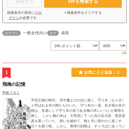
保存する
5
件を検索する
検索条件の保存には
ロ
× 検索条件をクリアする
グイン
が必要です。
一般女性向け
成長
カテゴリ
タグ
5
件
1
お気に入り追加
2
飛梅の記憶
甲路フヨミ
平安王都の時代。 宮中魔よけの任に就く、守り木（もりぎ）
と呼ばれる木の精たちがいた。 守り木の一員、若き桜の木の
精は、先達にして守り木の長である梅の木にいつしか慕情を
抱く。 しかし梅の木は、大宰府に下った先の右大臣、菅原道
真を慕っていた。 想いを秘めて、梅と共に穏やかに過ごす
日々を願う桜。 しかし、慕情の刻限は、すぐそばに迫ってい