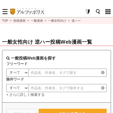
TOP
>
投稿漫画
>
一般漫画
>
一般女性向け
>
逆ハー
一般女性向け 逆ハー投稿Web漫画一覧
一般投稿Web漫画を探す
フリーワード
除外ワード
+ さらに詳しく検索する