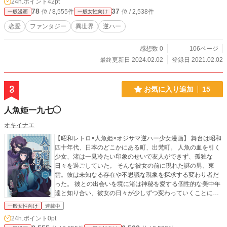
24h.ポイント
42pt
78
37
位 / 8,555件
位 / 2,538件
一般漫画
一般女性向け
恋愛
ファンタジー
異世界
逆ハー
感想数 0
106ページ
最終更新日 2024.02.02
登録日 2021.02.02
3
お気に入り追加
15
人魚姫一九七◯
オキイナエ
【昭和レトロ×人魚姫×オジサマ逆ハー少女漫画】 舞台は昭和
四十年代、日本のどこかにある町、出梵町。 人魚の血を引く
少女、渚は一見冷たい印象のせいで友人ができず、孤独な
日々を過ごしていた。 そんな彼女の前に現れた謎の男、東
雲。彼は未知なる存在や不思議な現象を探求する変わり者だ
った。 彼との出会いを境に渚は神秘を愛する個性的な美中年
達と知り合い、彼女の日々が少しずつ変わっていくことに…
一般女性向け
連載中
24h.ポイント
0pt