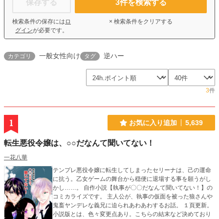
保存する
3
件を検索する
検索条件の保存には
ロ
× 検索条件をクリアする
グイン
が必要です。
一般女性向け
逆ハー
カテゴリ
タグ
3
件
1
お気に入り追加
5,639
転生悪役令嬢は、○○だなんて聞いてない！
一花八華
テンプレ悪役令嬢に転生してしまったセリーナは、己の運命
に抗う。乙女ゲームの舞台から穏便に退場する事を願うがし
かし……。 自作小説【執事が〇〇だなんて聞いてない！】の
コミカライズです。 主人公が、執事の仮面を被った狼さんや
鬼畜ヤンデレな義兄に迫られあわあわするお話。 １頁更新。
小説版とは、色々変更点あり。こちらの結末など決めており