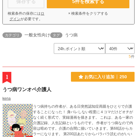
保存する
5
件を検索する
検索条件の保存には
ロ
× 検索条件をクリアする
グイン
が必要です。
一般女性向け
うつ病
カテゴリ
タグ
5
件
1
お気に入り追加
250
うつ病ワンオペ介護人
kena
うつ病持ちの作者が、ある日突然認知症両親をひとりで介護
することになった！ 身バレしない程度に４コマだけどオチが
なく続く形式で、実録漫画を描きます。 これは、ある一家の
介護記録、人生記録というものです。 作者がうつ病なので内
容は暗めです。介護の合間に描いていきます。第68話からカ
ラーになります。 第200話あたりからパラパラ読むのがいい