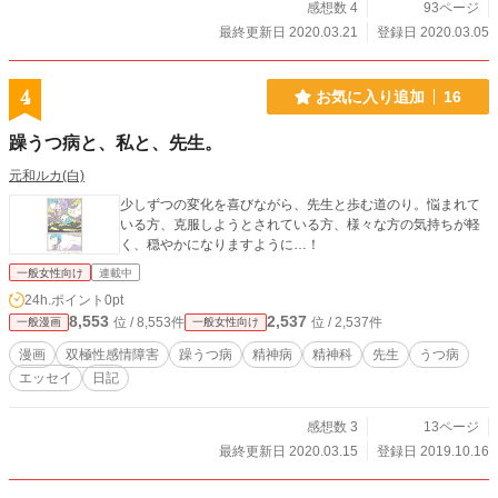
感想数 4
93ページ
最終更新日 2020.03.21
登録日 2020.03.05
4
お気に入り追加
16
躁うつ病と、私と、先生。
元和ルカ(白)
少しずつの変化を喜びながら、先生と歩む道のり。悩まれて
いる方、克服しようとされている方、様々な方の気持ちが軽
く、穏やかになりますように…！
一般女性向け
連載中
24h.ポイント
0pt
8,553
2,537
位 / 8,553件
位 / 2,537件
一般漫画
一般女性向け
漫画
双極性感情障害
躁うつ病
精神病
精神科
先生
うつ病
エッセイ
日記
感想数 3
13ページ
最終更新日 2020.03.15
登録日 2019.10.16