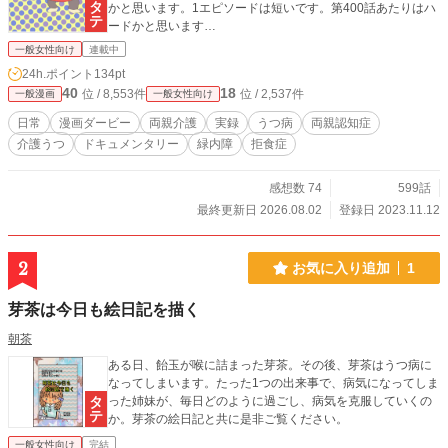
かと思います。1エピソードは短いです。第400話あたりはハ
ードかと思います…
一般女性向け
連載中
24h.ポイント
134pt
40
18
位 / 8,553件
位 / 2,537件
一般漫画
一般女性向け
日常
漫画ダービー
両親介護
実録
うつ病
両親認知症
介護うつ
ドキュメンタリー
緑内障
拒食症
感想数 74
599話
最終更新日 2026.08.02
登録日 2023.11.12
2
お気に入り追加
1
芽茶は今日も絵日記を描く
朝茶
ある日、飴玉が喉に詰まった芽茶。その後、芽茶はうつ病に
なってしまいます。たった1つの出来事で、病気になってしま
った姉妹が、毎日どのように過ごし、病気を克服していくの
か。芽茶の絵日記と共に是非ご覧ください。
一般女性向け
完結