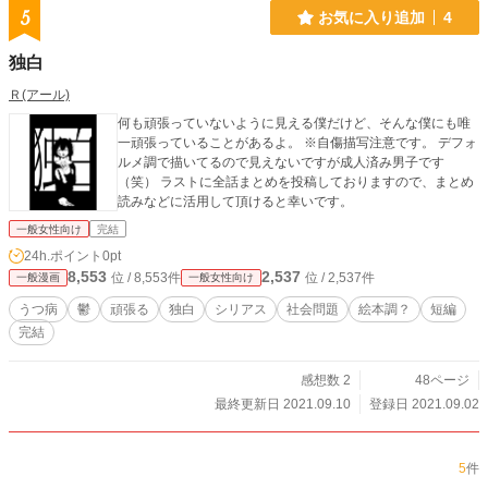
5
お気に入り追加
4
独白
Ｒ(アール)
何も頑張っていないように見える僕だけど、そんな僕にも唯
一頑張っていることがあるよ。 ※自傷描写注意です。 デフォ
ルメ調で描いてるので見えないですが成人済み男子です
（笑） ラストに全話まとめを投稿しておりますので、まとめ
読みなどに活用して頂けると幸いです。
一般女性向け
完結
24h.ポイント
0pt
8,553
2,537
位 / 8,553件
位 / 2,537件
一般漫画
一般女性向け
うつ病
鬱
頑張る
独白
シリアス
社会問題
絵本調？
短編
完結
感想数 2
48ページ
最終更新日 2021.09.10
登録日 2021.09.02
5
件