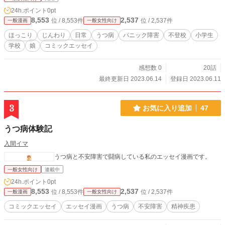
24h.ポイント
0pt
8,553
2,537
位 / 8,553件
位 / 2,537件
一般漫画
一般女性向け
ほっこり
じんわり
日常
うつ病
パニック障害
不登校
小学生
学校
娘
コミックエッセイ
感想数 0
20話
最終更新日 2023.06.14
登録日 2023.06.11
3
お気に入り追加
47
うつ病体験記
入間イマ
うつ病と不安障害で闘病している私のエッセイ漫画です。
一般女性向け
連載中
24h.ポイント
0pt
8,553
2,537
位 / 8,553件
位 / 2,537件
一般漫画
一般女性向け
コミックエッセイ
エッセイ漫画
うつ病
不安障害
精神疾患