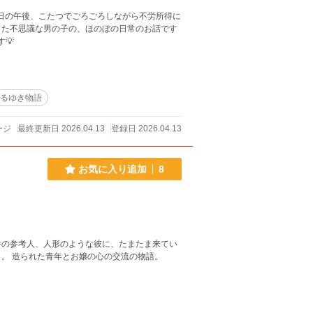
 休日の午後、こたつでごろごろしながら不労所得に
きた不思議な男の子の、ほのぼの日常のお話です
💡
るゆき物語
ージ
最終更新日 2026.04.13
登録日 2026.04.13
お気に入り追加
8
件の参考人、人形のような彼に、たまたま来てい
。 造られた青年とお嬢の心の交流の物語。