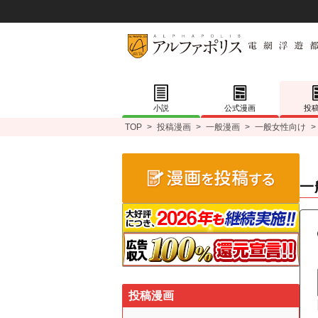
小説
公式漫画
投
TOP
>
投稿漫画
>
一般漫画
>
一般女性向け
>
一
投稿漫画