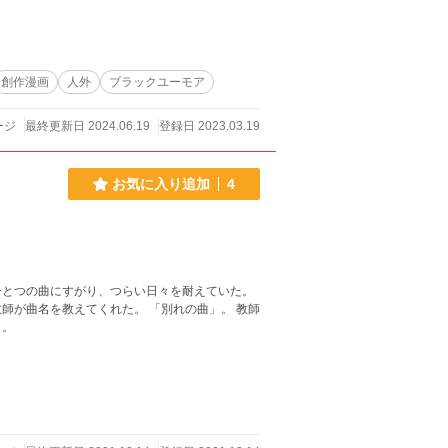
創作漫画
人外
ブラックユーモア
ージ
最終更新日 2024.06.19
登録日 2023.03.19
お気に入り追加
4
ひとつの曲にすがり、つらい日々を耐えていた。
師が曲名を教えてくれた。 「別れの曲」。 教師
く。