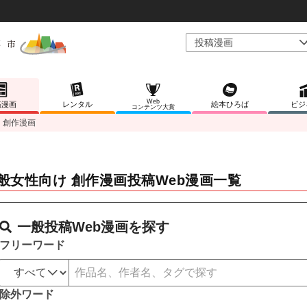
Web
稿漫画
レンタル
絵本ひろば
ビジ
コンテンツ大賞
創作漫画
般女性向け 創作漫画投稿Web漫画一覧
一般投稿Web漫画を探す
フリーワード
除外ワード