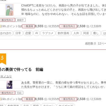
ChatGPTに名前をつけたら、画面から男の子が出てきました。
憧れるちょっとめんどくさがりな女の子と、画面から飛び出して
🌸 地味なのに、なぜかやめられない。 そんなお話を目指しています
一般女性向け
連載中
8,555
2,538
24h.ポイント
0pt
位 / 8,555件
位 / 2,538件
一般漫画
一般女性向け
ほのぼの
日常
恋愛
AI
ラブコメ
創作漫画
人外
同居
癒し
は
感想数 0
12ペ
5
月の裏側で待ってる 前編
ササノユリ
ある夜、警察署の一室に、青紫の瞳を持つ青年がおりました。事
た先生が声をかけます。「うちに来て娘の世話をしてくれないか」
一般女性向け
完結
8,555
2,538
24h.ポイント
0pt
位 / 8,555件
位 / 2,538件
一般漫画
一般女性向け