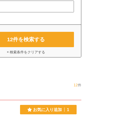
12
件を検索する
× 検索条件をクリアする
12
件
お気に入り追加
1