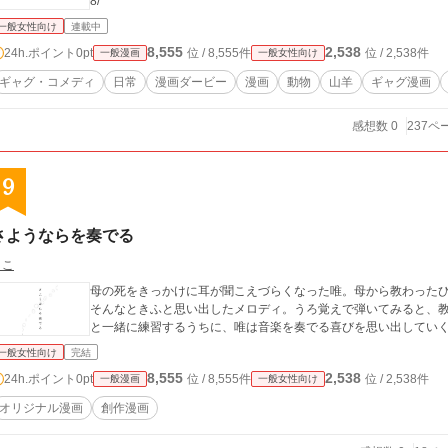
8/
一般女性向け
連載中
8,555
2,538
24h.ポイント
0pt
位 / 8,555件
位 / 2,538件
一般漫画
一般女性向け
ギャグ・コメディ
日常
漫画ダービー
漫画
動物
山羊
ギャグ漫画
感想数 0
237ペ
9
さようならを奏でる
ここ
母の死をきっかけに耳が聞こえづらくなった唯。母から教わった
そんなときふと思い出したメロディ。うろ覚えで弾いてみると、教
と一緒に練習するうちに、唯は音楽を奏でる喜びを思い出してい
一般女性向け
完結
8,555
2,538
24h.ポイント
0pt
位 / 8,555件
位 / 2,538件
一般漫画
一般女性向け
オリジナル漫画
創作漫画