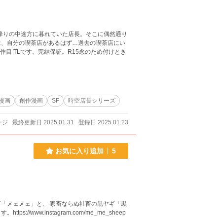
砂降りの中途方に暮れていた店長。そこに偶然通り
は、自分の喫茶店があるはず…過去の喫茶店にい
漫画
創作漫画
SF
時空店長シリーズ
ージ
最終更新日 2025.01.31
登録日 2025.01.23
お気に入り追加
5
「メェメェ」と、 家畜ならぬ社畜の黒ヤギ「黒
www.instagram.com/me_me_sheep