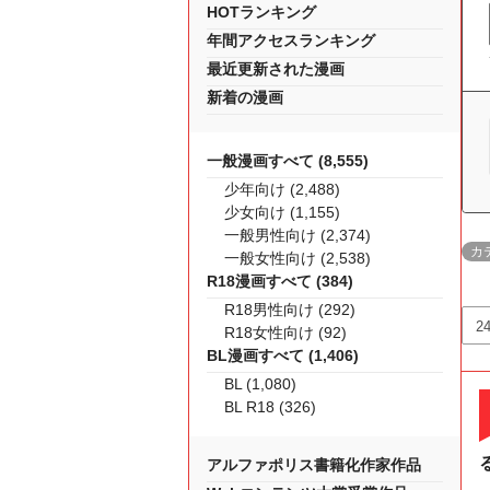
HOTランキング
年間アクセスランキング
最近更新された漫画
新着の漫画
一般漫画すべて (8,555)
少年向け (2,488)
少女向け (1,155)
一般男性向け (2,374)
カ
一般女性向け (2,538)
R18漫画すべて (384)
R18男性向け (292)
R18女性向け (92)
BL漫画すべて (1,406)
BL (1,080)
BL R18 (326)
アルファポリス書籍化作家作品