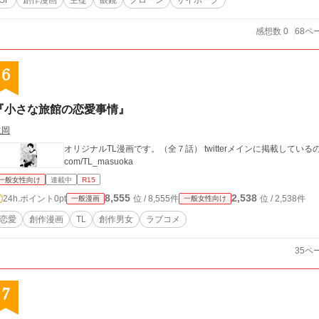
SF
創作漫画
主従
眼鏡
クローン
サイボーグ
感想数 0
68ペ
6
『小さな旅館の恋愛事情』
益岡
オリジナルTL漫画です。（全７話） twitterメインに掲載しているので、こちらでの更
com/TL_masuoka
一般女性向け
連載中
R15
8,555
2,538
24h.ポイント
0pt
位 / 8,555件
位 / 2,538件
一般漫画
一般女性向け
恋愛
創作漫画
TL
創作男女
ラブコメ
35ペ
7