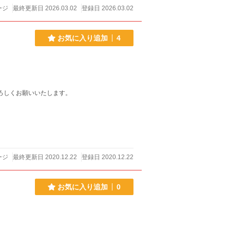
ージ
最終更新日 2026.03.02
登録日 2026.03.02
お気に入り追加
4
。よろしくお願いいたします。
ージ
最終更新日 2020.12.22
登録日 2020.12.22
お気に入り追加
0