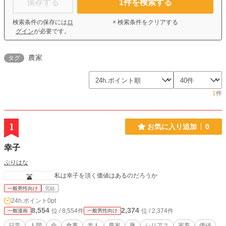
保存する
1
件を検索する
検索条件の保存には
ロ
× 検索条件をクリアする
グイン
が必要です。
農家
タグ
1
件
1
お気に入り追加
0
幸子
ぷりはな
私は幸子を頂く価値はあるのだろうか
一般男性向け
完結
24h.ポイント
0pt
8,554
2,374
位 / 8,554件
位 / 2,374件
一般漫画
一般男性向け
日常
人間
命
食事
老人
農家
豚
シリアス
家畜
価値