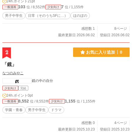
24h.ポイント
21pt
103
7
位 / 8,552件
位 / 1,155件
一般漫画
少女向け
男子中学生
日常（そのうちSFに…）
ほのぼの
感想数 1
8ページ
最終更新日 2026.06.02
登録日 2026.06.02
2
お気に入り追加
0
「鏡」
なつのみやこ
鏡の中の自分
少女向け
完結
24h.ポイント
0pt
8,552
1,155
位 / 8,552件
位 / 1,155件
一般漫画
少女向け
学園・青春
男子中学生
ドラマ
感想数 0
4ページ
最終更新日 2025.10.23
登録日 2025.10.23