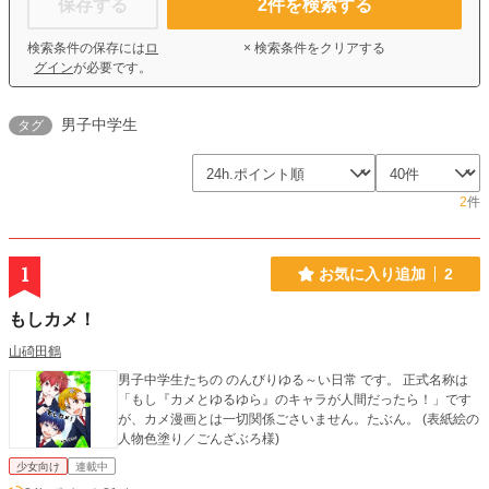
保存する
2
件を検索する
検索条件の保存には
ロ
× 検索条件をクリアする
グイン
が必要です。
男子中学生
タグ
2
件
1
お気に入り追加
2
もしカメ！
山碕田鶴
男子中学生たちの のんびりゆる～い日常 です。 正式名称は
「もし『カメとゆるゆら』のキャラが人間だったら！」です
が、カメ漫画とは一切関係ごさいません。たぶん。 (表紙絵の
人物色塗り／ごんざぶろ様)
少女向け
連載中