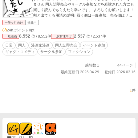
ません 同人誌即売会やサークル参加などを経験された方にも
楽しく読んでもらえたら幸いです、 よろしくお願いします！
割と出てくる用語の説明↓ 買う側は一般参加、売る側はサー
クル参加 二次創作…原作のあるキャラクターや設定を使って
一般女性向け
連載中
作る作品 ジャンル…原作
24h.ポイント
0pt
8,552
2,537
位 / 8,552件
位 / 2,537件
一般漫画
一般女性向け
日常
同人
漫画家漫画
同人誌即売会
イベント参加
ギャグ・コメディ
サークル参加
フィクション
感想数 1
44ページ
最終更新日 2026.04.29
登録日 2026.03.16
1
件