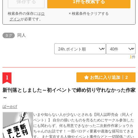
保存する
1
件を検索する
検索条件の保存には
ロ
× 検索条件をクリアする
グイン
が必要です。
同人
タグ
1
件
1
お気に入り追加
2
新刊落としました～初イベントで締め切り守れなかった作家
～
ばーかげ
いまや知らない人が少ないとされる【同人誌即売会（同人イ
ベント）】 自分の描いたものを売るためにサークル参加した
にも関わらず、何も用意できなかった二次創作作家ショウカ
ちゃんのお話です！ 一部パロディ要素や過激な描写出てきま
す。 また実在する人物やイベント事件などと一切関係ござい