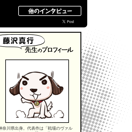
第1回 黒百合姫先生
第2回 三輪ヨシユキ先生
第3回 村上ゆいち先生
第4回 木野コトラ先生
第5回 藤沢先生・鈴木先生
第6回 竿尾悟先生
神奈川県出身。代表作は「戦場のヴァル