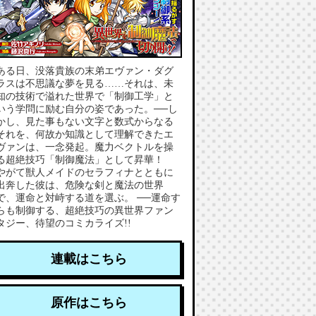
ある日、没落貴族の末弟エヴァン・ダグ
ラスは不思議な夢を見る……それは、未
知の技術で溢れた世界で「制御工学」と
いう学問に励む自分の姿であった。──し
かし、見た事もない文字と数式からなる
それを、何故か知識として理解できたエ
ヴァンは、一念発起。魔力ベクトルを操
る超絶技巧「制御魔法」として昇華！
やがて獣人メイドのセラフィナとともに
出奔した彼は、危険な剣と魔法の世界
で、運命と対峙する道を選ぶ。 ──運命す
らも制御する、超絶技巧の異世界ファン
タジー、待望のコミカライズ!!
連載はこちら
原作はこちら