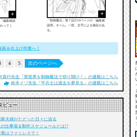
「制御魔法」第７話の14ページの「編集確
。「編集確認
認用」ネーム。一部、文字による補足があ
わってく
る。
線画＆仕上げ作業へ！
3
4
5
次のページへ
沢真行先生『異世界を制御魔法で切り開け！』の連載はこちら
鈴木イゾ先生『平兵士は過去を夢見る』の連載はこちら
タビュー
画家夫婦がたどった日々に迫る
の仕事場＆制作スケジュールとは!?
作業はファミレスで！