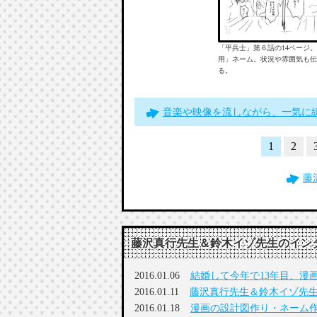
「平兵士」第６話の14ページ
用」ネーム。状況や雰囲気も伝
る。
音楽や映像を流しながら、一気に
1
2
藤
藤沢真行先生＆鈴木イゾ先生のイン
2016.01.06
結婚して今年で13年目、漫
2016.01.11
藤沢真行先生＆鈴木イゾ先生
2016.01.18
漫画の設計図作り・ネーム