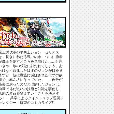
魔王討伐軍の平兵士ジョン・セリアス
は、長きにわたる戦いの末、ついに勇者
が魔王を倒すところを見届けた……と思
いきや、敵の残党に討たれてしまう。あ
っけなく戦死したはずのジョンが目を覚
ますと、彼は魔族に滅ぼされたはずの故
郷で、赤ん坊になっていた――。自分が
過去に戻ったのだと理解したジョンは、
前世で得た戦いの技術と知識を駆使し、
悲劇の運命を変えていくことを決意す
る！ 一兵卒によるタイムトリップ逆襲フ
ァンタジー、待望のコミカライズ!!