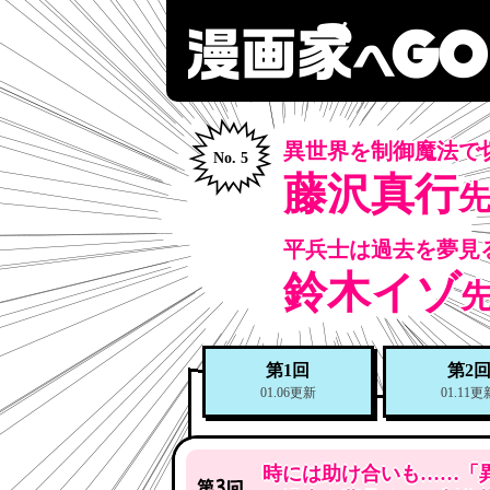
異世界を制御魔法で
No. 5
藤沢真行
平兵士は過去を夢見
鈴木イゾ
第1回
第2
01.06更新
01.11更
時には助け合いも……「