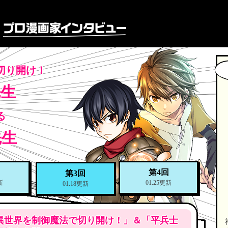
切り開け！
先生
る
先生
回
第4回
第3回
新
01.25更新
01.18更新
異世界を制御魔法で切り開け！」＆「平兵士