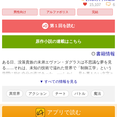
15,107
6
男性向け
アルファポリス
完結
第１回を読む
原作小説の連載はこちら
書籍情報
ある日、没落貴族の末弟エヴァン・ダグラスは不思議な夢を見
る……それは、未知の技術で溢れた世界で「制御工学」という
学問に励む自分の姿であった。──しかし、見た事もない文字と
数式からなるそれを、何故か知識として理解できたエヴァン
▼ すべての情報を見る
は、一念発起。魔力ベクトルを操る超絶技巧「制御魔法」とし
て昇華！ やがて獣人メイドのセラフィナとともに出奔した彼
異世界
アクション
チート
バトル
魔法
は、危険な剣と魔法の世界で、運命と対峙する道を選ぶ。
──運命すらも制御する、超絶技巧の異世界ファンタジー、待望
のコミカライズ!!
アプリで読む