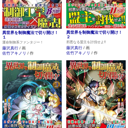
異世界を制御魔法で切り開け！
異世界を制御魔法で切り開け！
２
１
邪悪なる盟主を討伐せよ!!
運命制御系ファンタジー！
藤沢真行
/
画
藤沢真行
/
画
佐竹アキノリ
/
作
佐竹アキノリ
/
作