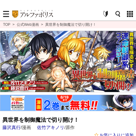
TOP
>
公式Web漫画
>
異世界を制御魔法で切り開け！
異世界を制御魔法で切り開け！
藤沢真行
/漫画
佐竹アキノリ
/原作
お気に入りに追加