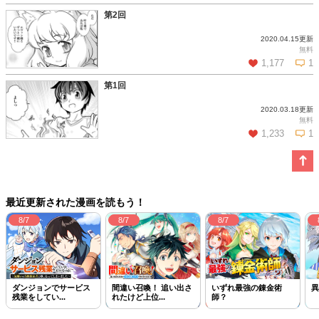
第2回
2020.04.15更新
この話を読む
コメントを見る
無料
1,177
1
第1回
2020.03.18更新
この話を読む
コメントを見る
無料
1,233
1
この話を読む
コメントを見る
最近更新された漫画を読もう！
8/7
8/7
8/7
ダンジョンでサービス
間違い召喚！ 追い出さ
いずれ最強の錬金術
異
残業をしてい...
れたけど上位...
師？