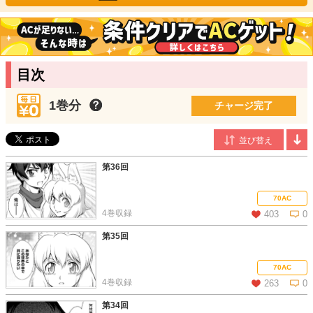
藤沢真行
/漫画
神奈川県出身。代表作は「戦場のヴァルキュリア3 名もなき誓い
の花」(アスキー・メディアワークス刊）他多数。精緻な描写と、
躍動感のあるアクションで活躍中！
また、ソーシャルゲームや、幼児誌の付録など、幅広いジャンル
目次
のイラストを手がけるマルチクリエイター。可愛いデフォルメキ
ャラから、異形のクリーチャーまでドンと来い！
1巻分
チャージ完了
佐竹アキノリ
/原作
試される大地出身。2013年頃からWeb上で小説を書き始め、大学
で学んだ制御工学の知識を生かした「異世界を制御魔法で切り開
け！」で出版デビュー。他の著書に「異世界に行ったら魔物使い
第36回
になりました！」（アルファポリス）、「転生魔術師の英雄譚」
「逆成長チートで世界最強」（ヒーロー文庫）、「魔物と始める
70AC
村づくり！やる気なし魔導師の開拓記」（レッドライジングブッ
4巻収録
403
0
クス）シリーズがある。
第35回
この話を読む
コメントを見る
70AC
4巻収録
263
0
第34回