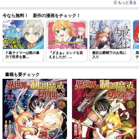
もっと見る
今なら無料！ 新作の漫画をチェック！
Ｆ級テイマーは数の暴
『ざまぁ』エンドを迎
最狂公爵閣下のお気に
異
力で世界を裏...
えましたが、...
入り
チ
書籍も要チェック