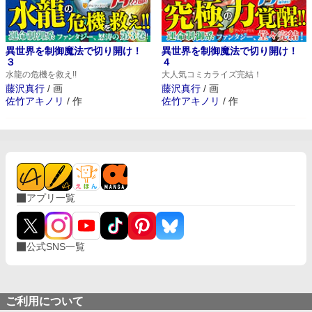
異世界を制御魔法で切り開け！
異世界を制御魔法で切り開け！
３
４
水龍の危機を救え!!
大人気コミカライズ完結！
藤沢真行
/
画
藤沢真行
/
画
佐竹アキノリ
/
作
佐竹アキノリ
/
作
アプリ一覧
公式SNS一覧
ご利用について