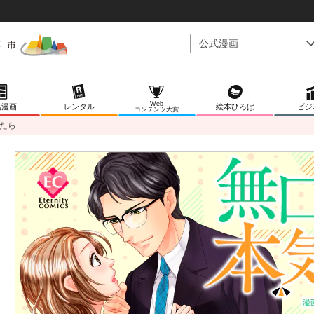
Web
稿漫画
レンタル
絵本ひろば
ビジ
コンテンツ大賞
たら