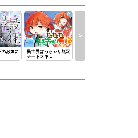
下のお気に
異世界ぽっちゃり無双
異世界へ誤召喚されち
王
チートスキ...
ゃいました...
～虐