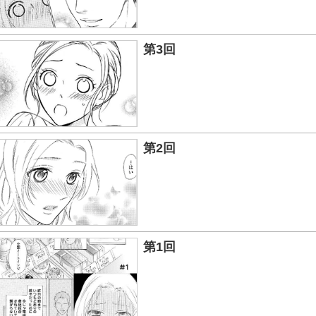
第3回
第2回
第1回