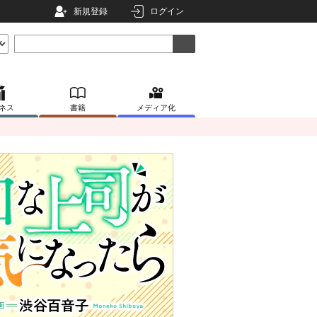
新規登録
ログイン
ネス
書籍
メディア化