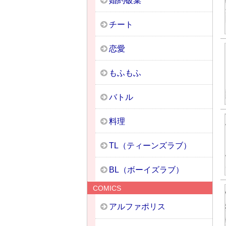
婚約破棄
チート
恋愛
もふもふ
バトル
料理
TL（ティーンズラブ）
BL（ボーイズラブ）
COMICS
アルファポリス