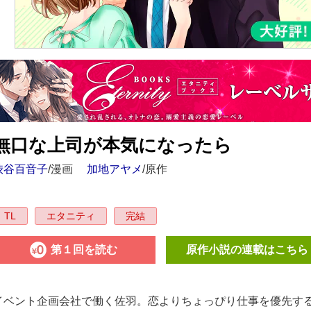
無口な上司が本気になったら
渋谷百音子
/漫画
加地アヤメ
/原作
TL
エタニティ
完結
第１回を読む
原作小説の連載はこちら
イベント企画会社で働く佐羽。恋よりちょっぴり仕事を優先す