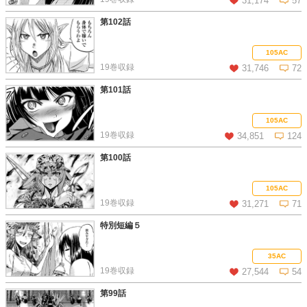
31,174
57
第102話
この話を読む
コメントを見る
105AC
19巻収録
31,746
72
第101話
この話を読む
コメントを見る
105AC
19巻収録
34,851
124
第100話
この話を読む
コメントを見る
105AC
19巻収録
31,271
71
特別短編５
この話を読む
コメントを見る
35AC
19巻収録
27,544
54
第99話