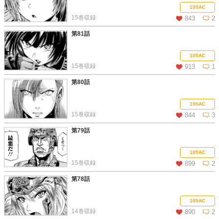
この話を読む
コメントを見る
105AC
15巻収録
843
2
第81話
この話を読む
コメントを見る
105AC
15巻収録
913
1
第80話
この話を読む
コメントを見る
105AC
15巻収録
844
3
第79話
この話を読む
コメントを見る
105AC
15巻収録
899
2
第78話
この話を読む
コメントを見る
105AC
14巻収録
890
2