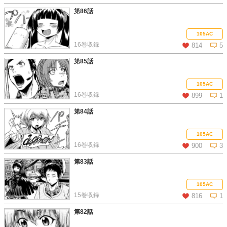
第86話
この話を読む
コメントを見る
105AC
16巻収録
814
5
第85話
この話を読む
コメントを見る
105AC
16巻収録
899
1
第84話
この話を読む
コメントを見る
105AC
16巻収録
900
3
第83話
この話を読む
コメントを見る
105AC
15巻収録
816
1
第82話