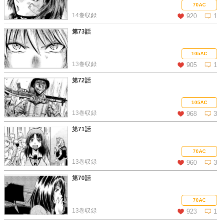
この話を読む
コメントを見る
70AC
14巻収録
920
1
第73話
この話を読む
コメントを見る
105AC
13巻収録
905
1
第72話
この話を読む
コメントを見る
105AC
13巻収録
968
3
第71話
この話を読む
コメントを見る
70AC
13巻収録
960
3
第70話
この話を読む
コメントを見る
70AC
13巻収録
923
1