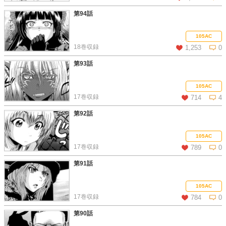
第94話
この話を読む
コメントを見る
105AC
18巻収録
1,253
0
第93話
この話を読む
コメントを見る
105AC
17巻収録
714
4
第92話
この話を読む
コメントを見る
105AC
17巻収録
789
0
第91話
この話を読む
コメントを見る
105AC
17巻収録
784
0
第90話