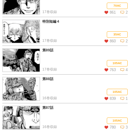
この話を読む
コメントを見る
70AC
17巻収録
861
2
特別短編４
この話を読む
コメントを見る
35AC
17巻収録
860
2
第89話
この話を読む
コメントを見る
105AC
17巻収録
763
4
第88話
この話を読む
コメントを見る
105AC
16巻収録
839
1
第87話
この話を読む
コメントを見る
105AC
16巻収録
780
3