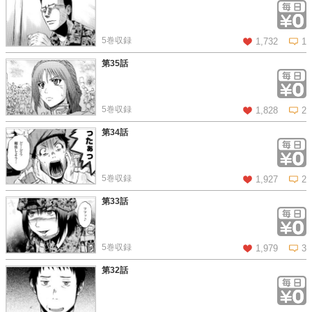
この話を読む
コメントを見る
5巻収録
1,732
1
第35話
この話を読む
コメントを見る
5巻収録
1,828
2
第34話
この話を読む
コメントを見る
5巻収録
1,927
2
第33話
この話を読む
コメントを見る
5巻収録
1,979
3
第32話
この話を読む
コメントを見る