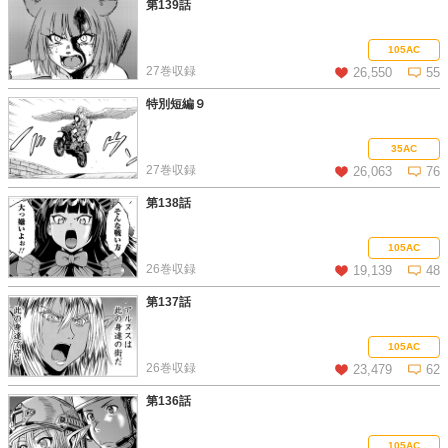
第139話
この話を読む
コメントを見る
105AC
27巻収録
26,550
55
特別短編９
この話を読む
コメントを見る
35AC
27巻収録
26,063
76
第138話
この話を読む
コメントを見る
105AC
26巻収録
19,139
48
第137話
この話を読む
コメントを見る
105AC
26巻収録
23,479
62
第136話
この話を読む
コメントを見る
105AC