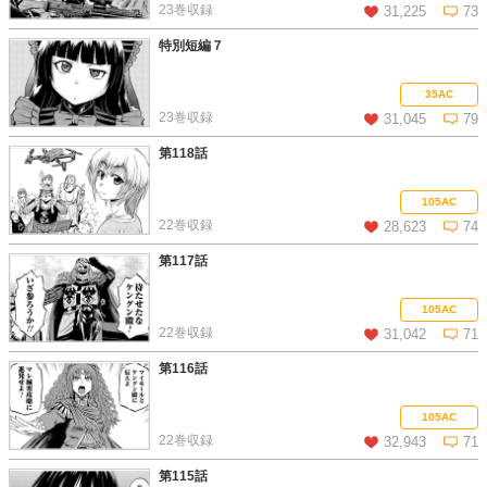
23巻収録
31,225
73
特別短編７
この話を読む
コメントを見る
35AC
23巻収録
31,045
79
第118話
この話を読む
コメントを見る
105AC
22巻収録
28,623
74
第117話
この話を読む
コメントを見る
105AC
22巻収録
31,042
71
第116話
この話を読む
コメントを見る
105AC
22巻収録
32,943
71
第115話