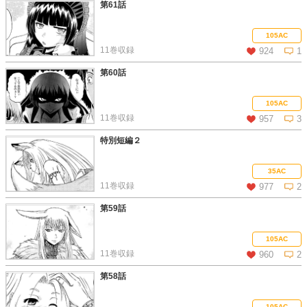
第61話
この話を読む
コメントを見る
105AC
11巻収録
924
1
第60話
この話を読む
コメントを見る
105AC
11巻収録
957
3
特別短編２
この話を読む
コメントを見る
35AC
11巻収録
977
2
第59話
この話を読む
コメントを見る
105AC
11巻収録
960
2
第58話
この話を読む
コメントを見る
105AC