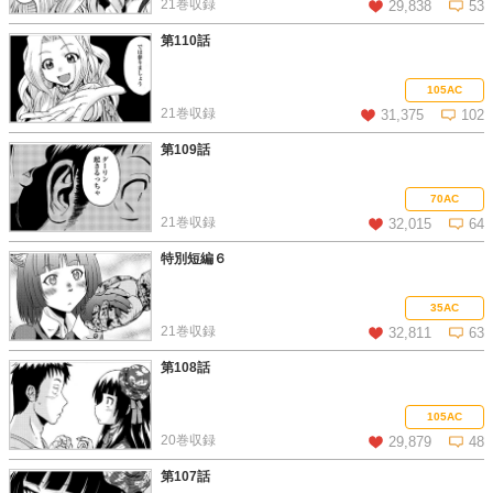
21巻収録
29,838
53
第110話
この話を読む
コメントを見る
105AC
21巻収録
31,375
102
第109話
この話を読む
コメントを見る
70AC
21巻収録
32,015
64
特別短編６
この話を読む
コメントを見る
35AC
21巻収録
32,811
63
第108話
この話を読む
コメントを見る
105AC
20巻収録
29,879
48
第107話