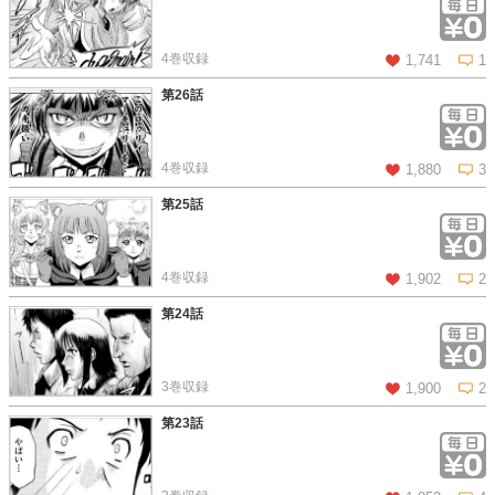
この話を読む
コメントを見る
4巻収録
1,741
1
第26話
この話を読む
コメントを見る
4巻収録
1,880
3
第25話
この話を読む
コメントを見る
4巻収録
1,902
2
第24話
この話を読む
コメントを見る
3巻収録
1,900
2
第23話
この話を読む
コメントを見る