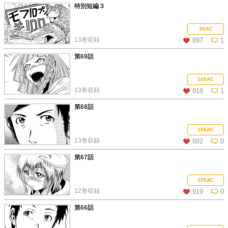
特別短編３
この話を読む
コメントを見る
35AC
13巻収録
897
1
第69話
この話を読む
コメントを見る
105AC
13巻収録
918
1
第68話
この話を読む
コメントを見る
105AC
13巻収録
892
0
第67話
この話を読む
コメントを見る
105AC
12巻収録
919
0
第66話
この話を読む
コメントを見る