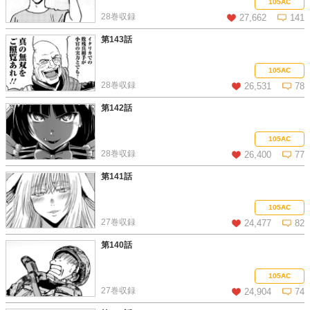
105AC
28巻収録
27,662
141
第143話
この話を読む
コメントを見る
105AC
28巻収録
26,531
78
第142話
この話を読む
コメントを見る
105AC
28巻収録
26,400
77
第141話
この話を読む
コメントを見る
105AC
27巻収録
24,477
82
第140話
この話を読む
コメントを見る
105AC
27巻収録
24,904
74