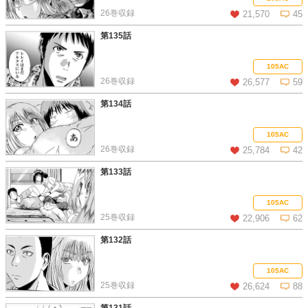
26巻収録
21,570
45
第135話
この話を読む
コメントを見る
105AC
26巻収録
26,577
59
第134話
この話を読む
コメントを見る
105AC
26巻収録
25,784
42
第133話
この話を読む
コメントを見る
105AC
25巻収録
22,906
62
第132話
この話を読む
コメントを見る
105AC
25巻収録
26,624
88