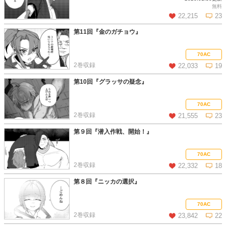
この話を読む
コメントを見る
無料
22,215
23
第11回『金のガチョウ』
この話を読む
コメントを見る
70AC
2巻収録
22,033
19
第10回『グラッサの疑念』
この話を読む
コメントを見る
70AC
2巻収録
21,555
23
第９回『潜入作戦、開始！』
この話を読む
コメントを見る
70AC
2巻収録
22,332
18
第８回『ニッカの選択』
この話を読む
コメントを見る
70AC
2巻収録
23,842
22