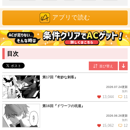
ども、ギルドの入会試験で知り合った少女・ニッカを助けたこ
とをきっかけに、王都を揺るがす事件に巻き込まれ――!? ナメ
アプリで読む
た相手にゃ倍返しの痛快バトルファンタジー、開幕！
細波誠
/漫画
「放逐された転生貴族は、自由にやらせてもらいます」にて鮮烈
デビュー。多彩な表情描写で幅広いキャラクターを活き活きと描
く気鋭作家。趣味は水族館巡り。
目次
長尾隆生
/原作
三重の片隅でひっそり紅茶を飲みながら暮らす球体。2021年より
連載を開始した「放逐された転生貴族は冒険者として生きること
にしました」が多くの読者の支持を集め、アルファポリス「第２
第17回『奇妙な刺客』
回次世代ファンタジーカップ」にて痛快大逆転賞を受賞。同作を
2026.07.24更新
「放逐された転生貴族は、自由にやらせてもらいます」に改題、
無料
書籍化に至る。著書は他に「水しか出ない神具【コップ】を授か
13,044
11
った僕は、不毛の領地で好きに生きる事にしました」（アルファ
第16回『ドワーフの坑道』
ポリス）、「追放領主の孤島開拓記」(サーガフォレスト)等があ
る。
2026.06.26更新
この話を読む
コメントを見る
無料
15,062
12