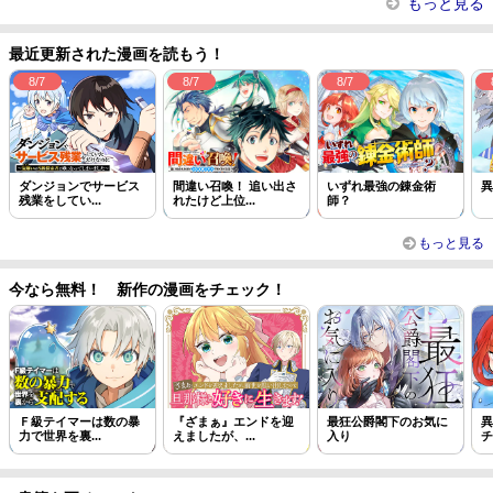
もっと見る
最近更新された漫画を読もう！
8/7
8/7
8/7
ダンジョンでサービス
間違い召喚！ 追い出さ
いずれ最強の錬金術
異
残業をしてい...
れたけど上位...
師？
もっと見る
今なら無料！ 新作の漫画をチェック！
Ｆ級テイマーは数の暴
『ざまぁ』エンドを迎
最狂公爵閣下のお気に
異
力で世界を裏...
えましたが、...
入り
チ