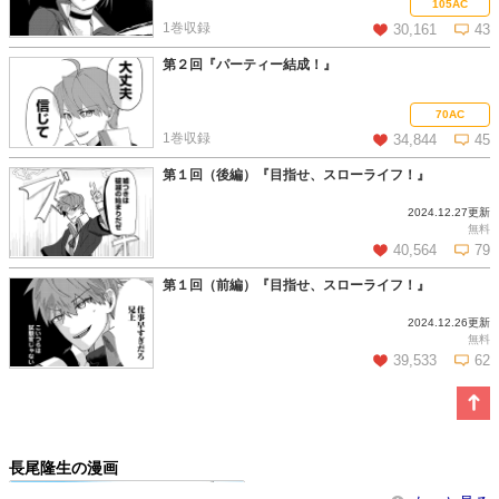
105AC
1巻収録
30,161
43
第２回『パーティー結成！』
この話を読む
コメントを見る
70AC
1巻収録
34,844
45
第１回（後編）『目指せ、スローライフ！』
2024.12.27更新
この話を読む
コメントを見る
無料
40,564
79
第１回（前編）『目指せ、スローライフ！』
2024.12.26更新
この話を読む
コメントを見る
無料
39,533
62
この話を読む
コメントを見る
長尾隆生の漫画
水しか出ない神具【コップ】を授か...