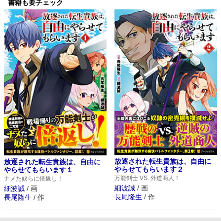
書籍も要チェック
放逐された転生貴族は、自由に
放逐された転生貴族は、自由に
やらせてもらいます２
やらせてもらいます１
万能剣士 VS. 外道商人！
ナメた奴らに倍返し！
細波誠
/
画
細波誠
/
画
長尾隆生
/
作
長尾隆生
/
作