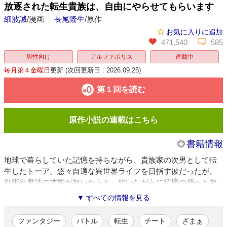
放逐された転生貴族は、自由にやらせてもらいます
細波誠
/漫画
長尾隆生
/原作
お気に入りに追加
471,540
585
男性向け
アルファポリス
連載中
毎月第４金曜日
更新
(次回更新日 : 2026.09.25)
第１回を読む
原作小説の連載はこちら
書籍情報
地球で暮らしていた記憶を持ちながら、貴族家の次男として転
生したトーア。悠々自適な異世界ライフを目指す彼だったが、
剣術や魔法の才能が無いからと、幼いながらに辺境の砦へと放
逐されてしまう。さらに十年後、父の死をきっかけに呼び戻さ
▼ すべての情報を見る
れたところ、家を継いだ兄・グラースから絶縁を宣言されてし
まう。そんな辛い境遇にもめげず、トーアは辺境の砦で身につ
ファンタジー
バトル
転生
チート
ざまぁ
けた力と知識を生かして、冒険者として活動することに。けれ