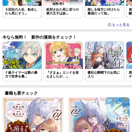
５回目の人生、転生し
処刑された死に戻りの
推しを味方に付けたら
迷
たら死にそう...
第六王子は故...
最強だって知...
醒
もっと見る
今なら無料！ 新作の漫画をチェック！
Ｆ級テイマーは数の暴
『ざまぁ』エンドを迎
最狂公爵閣下のお気に
異
力で世界を裏...
えましたが、...
入り
チ
書籍も要チェック