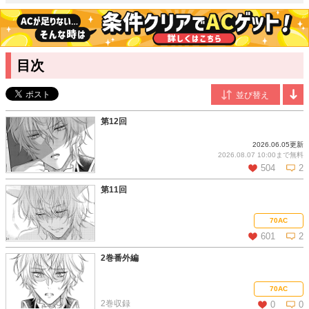
レイラしかいないと告げて……。運命からはじまる甘く切ない
ファンタジーラブが待望のコミカライズ！
萩野小唄
/漫画
目次
繊細で可憐な絵柄が持ち味で、イラストレーターとしても活躍
中。
朧月あき
/原作
広島県出身。ユニモン名義で第7回魔法のiらんど大賞受賞作『リ
第12回
キ―もう一度、君の声を聴かせて―』(KADOKAWA/アスキー・メ
ディアワークス)で作家デビュー。
2026.06.05更新
2026.08.07 10:00まで
無料
504
2
第11回
この話を読む
コメントを見る
70AC
601
2
2巻番外編
この話を読む
コメントを見る
70AC
2巻収録
0
0