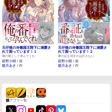
元仔狼の冷徹国王陛下に溺愛さ
元仔狼の冷徹国王陛下に溺愛さ
れて困っています！１
れて困っています！２
俺の番として孕んでくれ
番の証を消すのは許さない
萩野小唄
/
画
萩野小唄
/
画
朧月あき
/
作
朧月あき
/
作
アプリ一覧