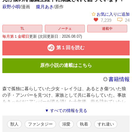
萩野小唄
/漫画
朧月あき
/原作
お気に入りに追加
7,239
24
TL
ノーチェ
連載中
毎月第１金曜日
更新
(次回更新日 : 2026.08.07)
第１回を読む
原作小説の連載はこちら
書籍情報
森で孤独に暮らしていた少女・レイラは、あるとき傷ついた狼
の子・アンバーを見つけ、家族として共に暮らしていた。事故
をきっかけにアンバーが姿を消した十年後、街を訪れていたレ
イラは薬師を探す侍従に連れられ、優秀だが冷酷で恐れられて
▼ すべての情報を見る
いる美貌の国王・イライアスと謁見する。実は彼はかつて自分
が助けた仔狼アンバーだった。彼はレイラの体に残る『番の
獣人
ファンタジー
溺愛
執着
すれ違い
証』を認めると独占欲を露わにし、自分の子を孕めるのは番の