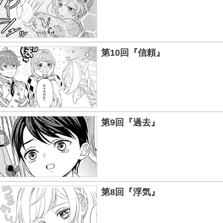
第10回『信頼』
第9回『過去』
第8回『浮気』