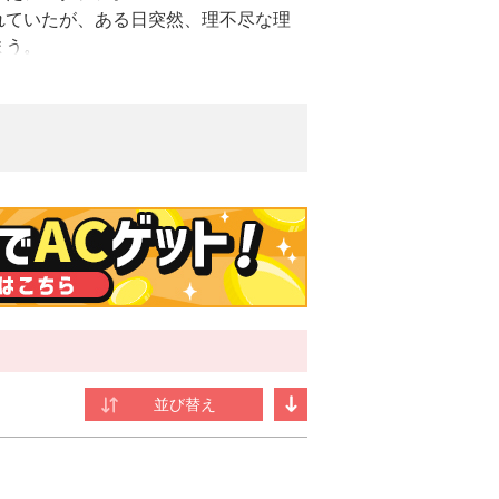
れていたが、ある日突然、理不尽な理
まう。
ることにするが、頭脳明晰で優れた戦
…。
版デビューに至る。特技は蕎麦打ち。ただ