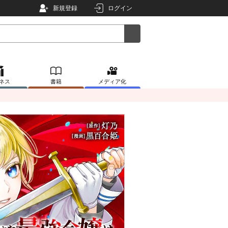
新規登録
ログイン
ネス
書籍
メディア化