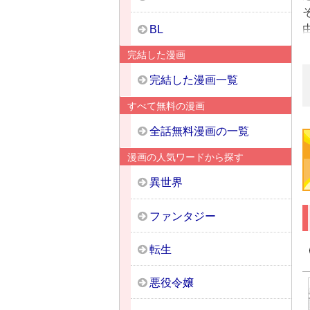
BL
完結した漫画
完結した漫画一覧
すべて無料の漫画
全話無料漫画の一覧
漫画の人気ワードから探す
異世界
ファンタジー
転生
悪役令嬢