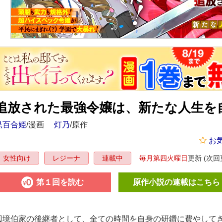
追放された最強令嬢は、新たな人生を
黒百合姫
/漫画
灯乃
/原作
お
毎月第四火曜日
更新
(次回更
女性向け
レジーナ
連載中
第１回を読む
原作小説の連載はこちら
辺境伯家の後継者として、全ての時間を自身の研鑽に費やして