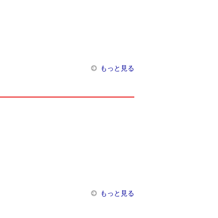
もっと見る
もっと見る