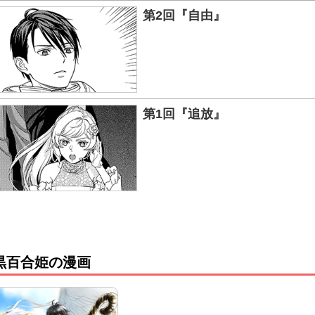
第2回『自由』
第1回『追放』
黒百合姫の漫画