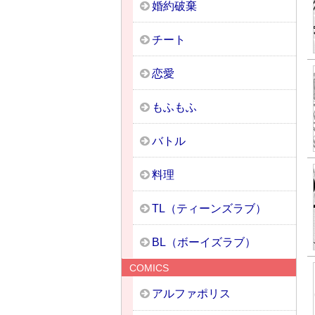
婚約破棄
チート
恋愛
もふもふ
バトル
料理
TL（ティーンズラブ）
BL（ボーイズラブ）
COMICS
アルファポリス