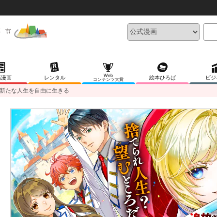
Web
稿漫画
レンタル
絵本ひろば
ビジ
コンテンツ大賞
新たな人生を自由に生きる