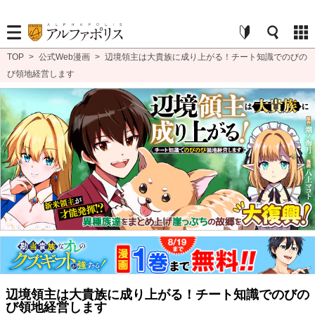
TOP
>
公式Web漫画
>
辺境領主は大貴族に成り上がる！チート知識でのびの
び領地経営します
辺境領主は大貴族に成り上がる！チート知識でのびの
び領地経営します