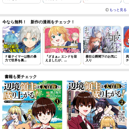
もっと見る
今なら無料！ 新作の漫画をチェック！
Ｆ級テイマーは数の暴
『ざまぁ』エンドを迎
最狂公爵閣下のお気に
異
力で世界を裏...
えましたが、...
入り
チ
書籍も要チェック