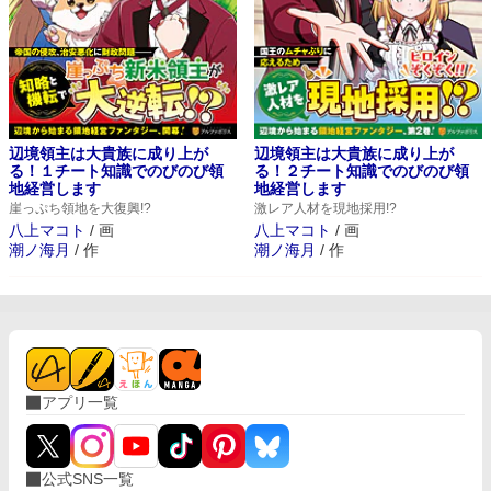
辺境領主は大貴族に成り上が
辺境領主は大貴族に成り上が
る！１チート知識でのびのび領
る！２チート知識でのびのび領
地経営します
地経営します
崖っぷち領地を大復興!?
激レア人材を現地採用!?
八上マコト
/
画
八上マコト
/
画
潮ノ海月
/
作
潮ノ海月
/
作
アプリ一覧
公式SNS一覧