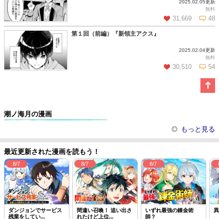
2025.02.05更新
この話を読む
コメントを見る
無料
31,669
48
第１回（前編）『新領主アクス』
2025.02.04更新
この話を読む
コメントを見る
無料
30,510
54
この話を読む
コメントを見る
潮ノ海月の漫画
ハズレ属性土魔法のせいで辺境に追...
もっと見る
最近更新された漫画を読もう！
8/7
8/7
8/7
ダンジョンでサービス
間違い召喚！ 追い出さ
いずれ最強の錬金術
異
残業をしてい...
れたけど上位...
師？