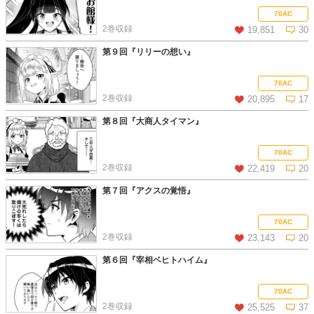
この話を読む
コメントを見る
70AC
2巻収録
19,851
30
第９回『リリーの想い』
この話を読む
コメントを見る
70AC
2巻収録
20,895
17
第８回『大商人タイマン』
この話を読む
コメントを見る
70AC
2巻収録
22,419
20
第７回『アクスの覚悟』
この話を読む
コメントを見る
70AC
2巻収録
23,143
20
第６回『宰相ベヒトハイム』
この話を読む
コメントを見る
70AC
2巻収録
25,525
37