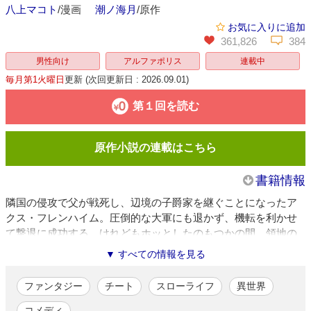
八上マコト
/漫画
潮ノ海月
/原作
お気に入りに追加
361,826
384
男性向け
アルファポリス
連載中
毎月第1火曜日
更新
(次回更新日 : 2026.09.01)
第１回を読む
原作小説の連載はこちら
書籍情報
隣国の侵攻で父が戦死し、辺境の子爵家を継ぐことになったア
クス・フレンハイム。圧倒的な大軍にも退かず、機転を利かせ
て撃退に成功する。けれどもホッとしたのもつかの間、領地の
復興という難題に直面することに。ところが実はアクスには、
▼ すべての情報を見る
前世の地球の記憶があった！ その知識を頼りに、異種族をまと
め上げて新たな特産品を開発したり、頼れる仲間の力を借り
ファンタジー
チート
スローライフ
異世界
て、魔獣由来の素材や新しい魔道具を生み出したり……異世界
には存在しないアイデアを次々実現させ、子爵領はどんどん発
コメディ