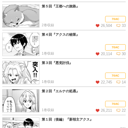
第５回『王都への旅路』
この話を読む
コメントを見る
70AC
2巻収録
26,504
33
第４回『アクスの秘策』
この話を読む
コメントを見る
70AC
1巻収録
20,114
30
第３回『悪党討伐』
この話を読む
コメントを見る
70AC
1巻収録
22,745
14
第２回『エルナの処遇』
この話を読む
コメントを見る
70AC
1巻収録
26,211
22
第１回（後編）『新領主アクス』