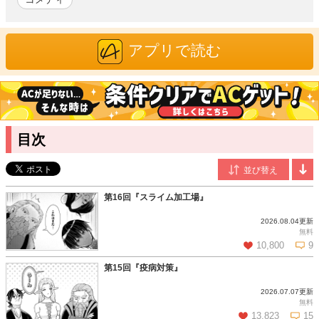
展していく。新米領主の領地復興ファンタジー、開幕！
八上マコト
/漫画
アプリで読む
「辺境領主は大貴族に成り上がる！ チート知識でのびのび領地経
営します」にて鮮烈デビュー。活き活きとしたキャラクター描写
が魅力の気鋭作家。
潮ノ海月
/原作
関西在住、お布団とお散歩が大好き。2020年より連載開始した
目次
「ハズレ属性土魔法のギフトを貰ったことで、周囲から蔑すま
れ、辺境の僻地へ追放された俺だけど、僻地の村でガンガン領地
開拓！」が第13回アルファポリスファンタジー小説大賞で優秀賞
を受賞。「ハズレ属性土魔法のせいで辺境に追放されたので、ガ
第16回『スライム加工場』
ンガン領地開拓します！」に改題の上、書籍化に至る。
2026.08.04更新
無料
10,800
9
第15回『疫病対策』
2026.07.07更新
この話を読む
コメントを見る
無料
13,823
15