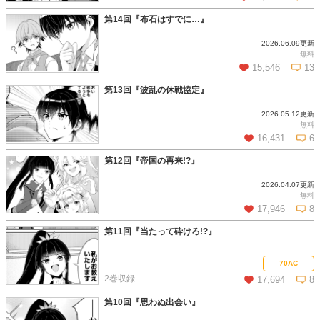
第14回『布石はすでに…』
2026.06.09更新
この話を読む
コメントを見る
無料
15,546
13
第13回『波乱の休戦協定』
2026.05.12更新
この話を読む
コメントを見る
無料
16,431
6
第12回『帝国の再来!?』
2026.04.07更新
この話を読む
コメントを見る
無料
17,946
8
第11回『当たって砕けろ!?』
この話を読む
コメントを見る
70AC
2巻収録
17,694
8
第10回『思わぬ出会い』