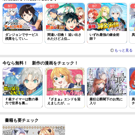
8/7
8/7
8/7
ダンジョンでサービス
間違い召喚！ 追い出さ
いずれ最強の錬金術
異
残業をしてい...
れたけど上位...
師？
もっと見る
今なら無料！ 新作の漫画をチェック！
Ｆ級テイマーは数の暴
『ざまぁ』エンドを迎
最狂公爵閣下のお気に
異
力で世界を裏...
えましたが、...
入り
チ
書籍も要チェック