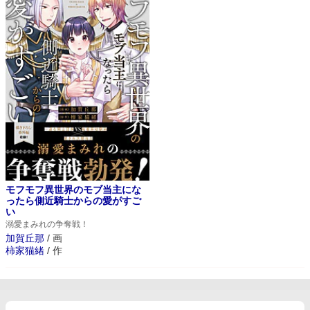
モフモフ異世界のモブ当主にな
ったら側近騎士からの愛がすご
い
溺愛まみれの争奪戦！
加賀丘那
/
画
柿家猫緒
/
作