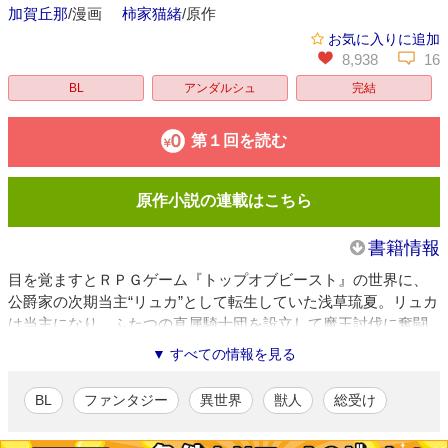
加賀丘那
/漫画
柿家猫緒
/原作
お気に入りに追加
8,938
16
BL
アンダルシュ
完結
第１回を読む
原作小説の連載はこちら
書籍情報
目を覚ますとＲＰＧゲーム『トップオブビースト』の世界に、
公爵家の次期当主“リュカ”として転生していた浅草琉夏。リュカ
は当主になり、ふたつの直属騎士団を設立して魔王討伐に奮闘
することに……。それぞれの騎士団を率いるのは、厳格な性格
▼ すべての情報を見る
で圧倒的な美貌を持つオオカミ・ヴァンと、規格外な強さを誇
る爆イケなハイエナ・ピート。当主の仕事に追われるリュカだ
BL
ファンタジー
異世界
獣人
総受け
ったが、とある事件をきっかけに、ヴァンとピートから思いを
告げられて――!? 正反対の最強獣人騎士団長たちが、モフモフ