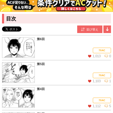
当主をめぐって愛の火花を散らしまくる！
加賀丘那
/漫画
目次
可愛らしく温かみのある絵柄が持ち味の新鋭作家。本作品にてア
ンダルシュレーベルデビュー。
柿家猫緒
/原作
アンダルシュノベルズ「モフモフ異世界のモブ当主になったら側
第6回
近騎士からの愛がすごい」全3巻刊行。現在もアルファポリスで
執筆活動中。
70AC
1,013
0
第5回
この話を読む
コメントを見る
70AC
1,103
1
第4回
この話を読む
コメントを見る
70AC
1,112
5