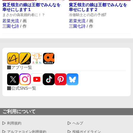
貧乏領主の娘は王都でみんなを
貧乏領主の娘は王都でみんなを
幸せにします１
幸せにします２
まさかの偽装婚約者に！？
冷徹騎士との恋の予感⁉
若菜光流
/
画
若菜光流
/
画
三園七詩
/
作
三園七詩
/
作
アプリ一覧
公式SNS一覧
ご利用について
利用規約
ヘルプ
アルファコイン利用規約
投稿ガイドライン