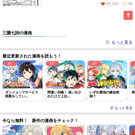
50,258
88
この話を読む
コメントを見る
三園七詩の漫画
ほっといて下さい ―従魔とチート
もっと見る
ラ...
最近更新された漫画を読もう！
8/7
8/7
8/7
ダンジョンでサービス
間違い召喚！ 追い出さ
いずれ最強の錬金術
異
残業をしてい...
れたけど上位...
師？
もっと見る
今なら無料！ 新作の漫画をチェック！