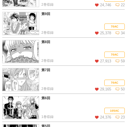
2巻収録
24,746
22
第9回
この話を読む
コメントを見る
70AC
2巻収録
25,378
34
第8回
この話を読む
コメントを見る
70AC
2巻収録
27,913
59
第7回
この話を読む
コメントを見る
70AC
2巻収録
29,165
50
第6回
この話を読む
コメントを見る
105AC
1巻収録
24,376
23
第5回