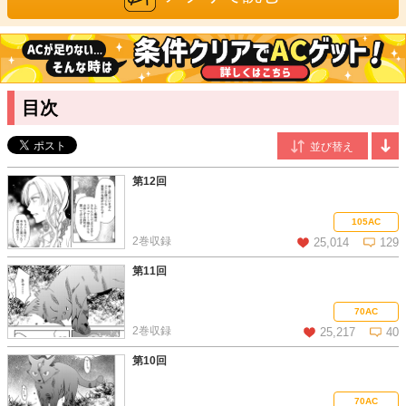
若菜光流
/漫画
元気いっぱい可愛らしい絵柄で漫画・イラストを中心に活躍中。
代表作に「ユウキとナオ」（笠倉出版社）がある。本作にてコミ
カライズ作画デビュー。
目次
三園七詩
/原作
2019年よりWeb上にて小説を書き始める。第12回ファンタジー
小説大賞にて読者賞を受賞。2020年、受賞作である「ほっといて
下さい」で出版デビュー。
第12回
105AC
2巻収録
25,014
129
第11回
この話を読む
コメントを見る
70AC
2巻収録
25,217
40
第10回
この話を読む
コメントを見る
70AC