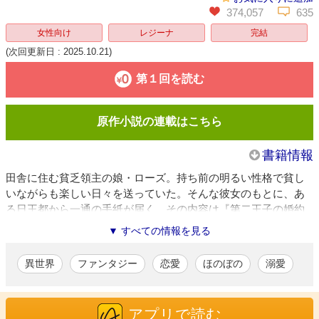
374,057
635
女性向け
レジーナ
完結
(次回更新日 : 2025.10.21)
第１回を読む
原作小説の連載はこちら
書籍情報
田舎に住む貧乏領主の娘・ローズ。持ち前の明るい性格で貧し
いながらも楽しい日々を送っていた。そんな彼女のもとに、あ
る日王都から一通の手紙が届く。その内容は『第二王子の婚約
者候補として、国中の貴族の娘を王都に招集する』というも
▼ すべての情報を見る
の。貴族の務めを果たすべく王都に向かうローズだったが、王
子の婚約者を目指す気持ちは全くなし！ 婚約者候補を辞退し
異世界
ファンタジー
恋愛
ほのぼの
溺愛
て初めての王都を楽しむぞと意気込んでいたのに、ひょんなこ
とで王子本人から婚約者候補の筆頭になってほしいと依頼され
て…⁉ 無自覚天然令嬢ローズの波乱万丈な王都生活、スタート
アプリで読む
です！