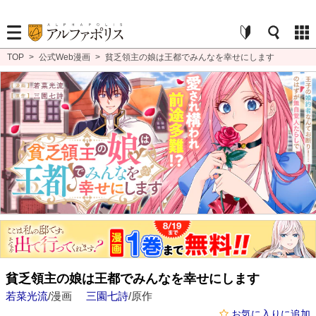
TOP
>
公式Web漫画
>
貧乏領主の娘は王都でみんなを幸せにします
貧乏領主の娘は王都でみんなを幸せにします
若菜光流
/漫画
三園七詩
/原作
お気に入りに追加