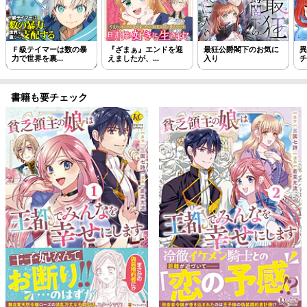
Ｆ級テイマーは数の暴
『ざまぁ』エンドを迎
最狂公爵閣下のお気に
異
力で世界を裏...
えましたが、...
入り
チ
書籍も要チェック