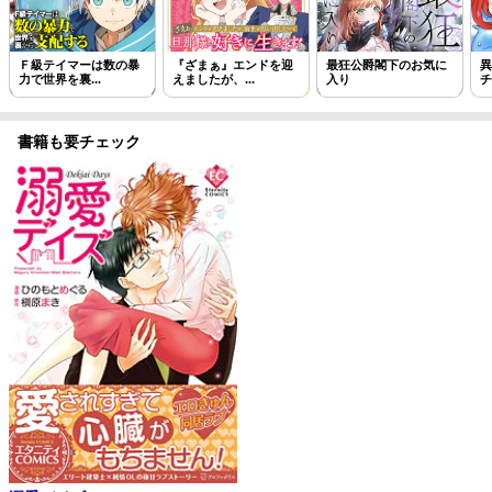
Ｆ級テイマーは数の暴
『ざまぁ』エンドを迎
最狂公爵閣下のお気に
異
力で世界を裏...
えましたが、...
入り
チ
書籍も要チェック