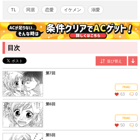
で……!? 激甘ラブストーリー、待望の漫画化！
TL
同居
恋愛
イケメン
溺愛
ひのもとめぐる
/漫画
TLをはじめ多ジャンルの漫画、イラスト作品を発表。近刊コミッ
クスに「イケない課外授業」全2巻(アスキー・メディアワークス)
などがある。
目次
槇原まき
/原作
2012年『橘社長の個人秘書』(エタニティブックス)にてデビュ
ー。女性向けの恋愛小説を執筆。著書に『ドＳ御曹司の花嫁候
補』(エタニティブックス)『調教系男子オオカミ様と子猫ちゃ
第7回
ん』(オパール文庫)『肉食系女子はニセモノ草食獣においしく食
べられる』 (ヴァニラ文庫ミエル)などがある。
70AC
63
0
第6回
この話を読む
コメントを見る
70AC
50
0
第5回