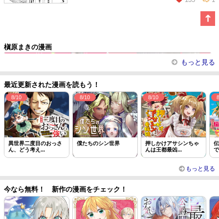
この話を読む
コメントを見る
槇原まきの漫画
極上御曹司の裏の顔
ドS御曹司の花嫁候補
もっと見る
最近更新された漫画を読もう！
8/10
8/10
8/10
異世界二度目のおっさ
僕たちのシン世界
押しかけアサシンちゃ
伝
ん、どう考え...
んは王都最凶...
で
もっと見る
今なら無料！ 新作の漫画をチェック！