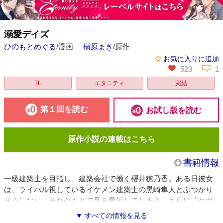
溺愛デイズ
ひのもとめぐる
/漫画
槇原まき
/原作
お気に入りに追加
523
1
TL
エタニティ
完結
第１回を読む
お試し版を読む
原作小説の連載はこちら
書籍情報
一級建築士を目指し、建築会社で働く櫻井穂乃香。ある日彼女
は、ライバル視しているイケメン建築士の黒崎隼人とぶつかり
そうになり、それがもとで足を骨折してしまう。さらに「ケガ
の責任をとる」と言う隼人と同居することに！ よくない噂も
▼ すべての情報を見る
ある隼人に戸惑う穂乃香だけど、実は彼は甘やかし大王