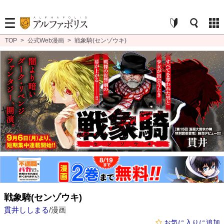
TOP
>
公式Web漫画
>
戦象騎(センゾウキ)
戦象騎(センゾウキ)
貫井ししまる
/漫画
お気に入りに追加