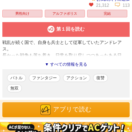
21,312
113
男性向け
アルファポリス
完結
第１回を読む
戦乱が続く国で、自身も兵士として従軍していたアンドレア
ス。
長かった戦争も落ち着き、日常を取り戻しつつあったある日、
突如現れた敵の兵士によりアンドレアスは妻を殺され、自身も
▼ すべての情報を見る
娘とともにある場所へ拉致されてしまう。
そこは「戦象騎」と呼ばれる、人間を母体とした戦争兵器を生
バトル
ファンタジー
アクション
復讐
み出すための敵国の研究施設だった。施設での実験により、娘
の命も奪われたアンドレアス。
無双
「すべてを奪ったヤツらに復讐を……!!」
何もかもを失った男の、戦慄の復讐劇が始まる――――。
アプリで読む
貫井ししまる
/漫画
「アルファポリス 第15回漫画大賞 秋の陣」にて特別賞を受賞。
アルファポリスにて『戦象騎』で商業デビュー。