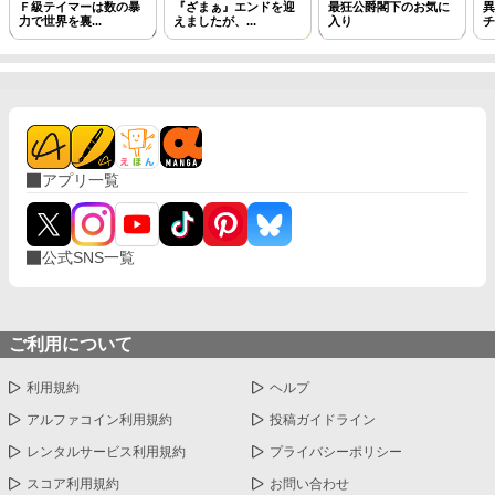
Ｆ級テイマーは数の暴
『ざまぁ』エンドを迎
最狂公爵閣下のお気に
異
力で世界を裏...
えましたが、...
入り
チ
アプリ一覧
公式SNS一覧
ご利用について
利用規約
ヘルプ
アルファコイン利用規約
投稿ガイドライン
レンタルサービス利用規約
プライバシーポリシー
スコア利用規約
お問い合わせ