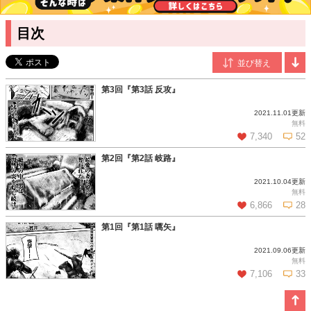
バトル＆ファンタジーを得意とし、好きなものはゲーム全般。
目次
第3回『第3話 反攻』
2021.11.01更新
無料
7,340
52
第2回『第2話 岐路』
2021.10.04更新
この話を読む
コメントを見る
無料
6,866
28
第1回『第1話 嚆矢』
2021.09.06更新
この話を読む
コメントを見る
無料
7,106
33