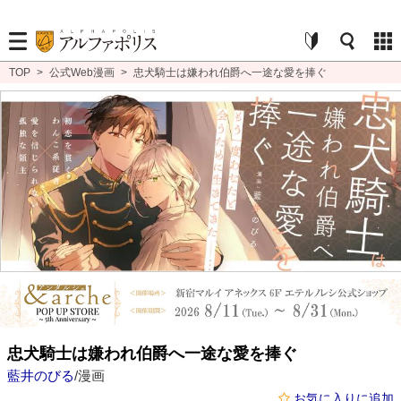
TOP
>
公式Web漫画
>
忠犬騎士は嫌われ伯爵へ一途な愛を捧ぐ
忠犬騎士は嫌われ伯爵へ一途な愛を捧ぐ
藍井のびる
/漫画
お気に入りに追加