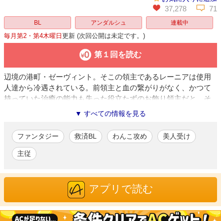
37,278
71
BL
アンダルシュ
連載中
毎月第2・第4木曜日
更新
(次回公開は未定です。)
第１回を読む
辺境の港町・ゼーヴィント。そこの領主であるレーニアは使用
人達から冷遇されている。前領主と血の繋がりがなく、かつて
持っていた治癒の能力も失った役立たずのお飾り領主だと。そ
んなレーニアのもとに、ずっとレーニアを探していたという騎
▼ すべての情報を見る
士・テオドールが現れる。人を信じられないレーニアはテオド
ールを拒絶するが、彼は気にせず屋敷に押しかけてきて…？
ファンタジー
救済BL
わんこ攻め
美人受け
藍井のびる
/漫画
主従
『忠犬騎士は嫌われ伯爵へ一途な愛を捧ぐ』で商業デビュー。可
愛らしく繊細な絵柄と丁寧な言葉選びを持ち味に活躍中。
アプリで読む