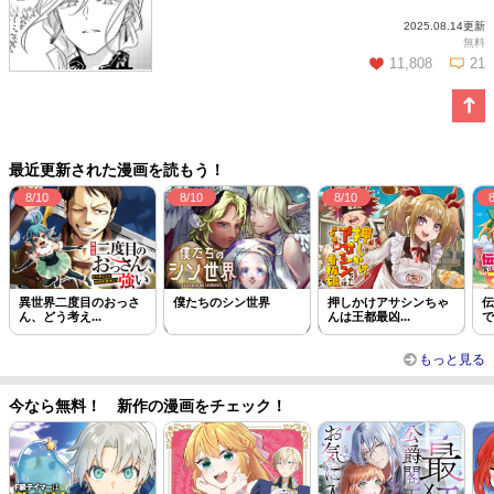
2025.08.14更新
この話を読む
コメントを見る
無料
11,808
21
この話を読む
コメントを見る
最近更新された漫画を読もう！
8/10
8/10
8/10
異世界二度目のおっさ
僕たちのシン世界
押しかけアサシンちゃ
伝
ん、どう考え...
んは王都最凶...
で
もっと見る
今なら無料！ 新作の漫画をチェック！