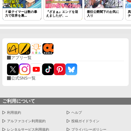
Ｆ級テイマーは数の暴
『ざまぁ』エンドを迎
最狂公爵閣下のお気に
異
力で世界を裏...
えましたが、...
入り
チ
アプリ一覧
公式SNS一覧
ご利用について
利用規約
ヘルプ
アルファコイン利用規約
投稿ガイドライン
レンタルサービス利用規約
プライバシーポリシー