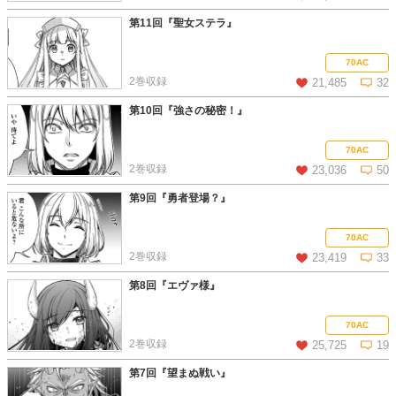
第11回『聖女ステラ』
この話を読む
コメントを見る
70AC
2巻収録
21,485
32
第10回『強さの秘密！』
この話を読む
コメントを見る
70AC
2巻収録
23,036
50
第9回『勇者登場？』
この話を読む
コメントを見る
70AC
2巻収録
23,419
33
第8回『エヴァ様』
この話を読む
コメントを見る
70AC
2巻収録
25,725
19
第7回『望まぬ戦い』