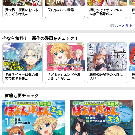
異世界二度目のおっさ
僕たちのシン世界
押しかけアサシンちゃ
伝
ん、どう考え...
んは王都最凶...
で
もっと見る
今なら無料！ 新作の漫画をチェック！
Ｆ級テイマーは数の暴
『ざまぁ』エンドを迎
最狂公爵閣下のお気に
異
力で世界を裏...
えましたが、...
入り
チ
書籍も要チェック