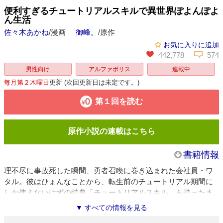
便利すぎるチュートリアルスキルで異世界ぽよんぽよ
ん生活
佐々木あかね
/漫画
御峰。
/原作
お気に入りに追加
442,778
574
男性向け
アルファポリス
連載中
毎月第２木曜日
更新
(次回更新日は未定です。)
第１回を読む
原作小説の連載はこちら
書籍情報
理不尽に事故死した瞬間、勇者召喚に巻き込まれた会社員・ワ
タル。彼はひょんなことから、転生前のチュートリアル期間に
しか使えないはずの特典「チュートリアルスキル」を持ったま
ま転生することに。８歳の少年として異世界を生き始めたワタ
▼ すべての情報を見る
ルは超便利なスキルの数々を使い、気ままな生活を始める。召