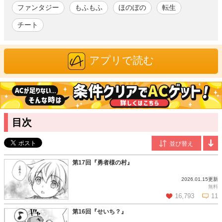
喚した前世の飼い犬・コテツや猫耳族の元気な女の子・エレ
ファンタジー
もふもふ
ほのぼの
転生
ナ、テイムしたスライムたちと猫耳族の村で賑やかな日々を送
るワタル。そんな折にイキり散らかす転生勇者に虐げられてい
チート
た美しい魔王様と出会い――!? 心優しき少年が異世界すべての
人々を幸せにする超ほっこり冒険譚、開幕！
アプリで読む
佐々木あかね
/漫画
漫画家・イラストレイター。千葉県在住、B型、やぎ座。テーブ
ルトークRPG「アリアンロッドRPG 」シリーズ（菊池たけし／
F.E.A.R.）のメインイラストレイターであり、小説版やリプレイ
ブックの装丁・挿絵、コミカライズ版「アリアンロッド・サガ・
目次
コンチェルト」（全２巻／アスキー･メディアワークス）の作画
などを担当。漫画家としての代表作は「大図書館の羊飼い」（全
４巻／KADOKAWA）、「ヤンキーは異世界で精霊に愛されま
す。」（全５巻／アルファポリス）など。
第17回『勇者様の村』
御峰。
/原作
山形県在住。2022年8月、本作の連載を開始し、第15回アルファ
2026.01.15更新
ポリスファンタジー小説大賞で奨励賞を受賞。2023年6月、改
無料
16,793
11
題・改稿を経て「便利すぎるチュートリアルスキルで異世界ぽよ
んぽよん生活」として書籍化。
第16回『せいち？』