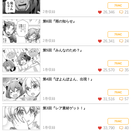
この話を読む
コメントを見る
70AC
2巻収録
26,346
21
第6回『雨の知らせ』
この話を読む
コメントを見る
70AC
2巻収録
26,341
24
第5回『みんなのため？』
この話を読む
コメントを見る
70AC
1巻収録
25,570
35
第4回『ぽよんぽよん、出現！』
この話を読む
コメントを見る
70AC
1巻収録
31,516
57
第3回『レア素材ゲット！』
この話を読む
コメントを見る
70AC
1巻収録
33,790
40