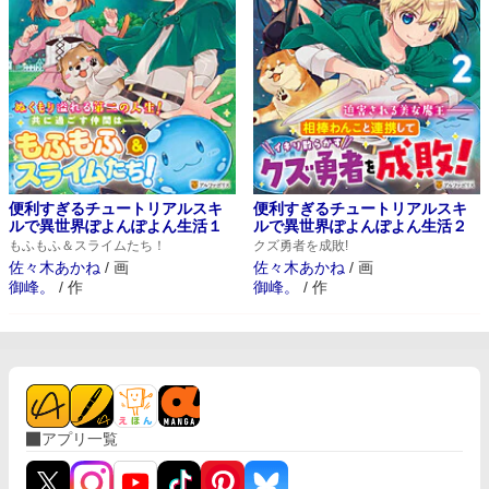
便利すぎるチュートリアルスキ
便利すぎるチュートリアルスキ
ルで異世界ぽよんぽよん生活１
ルで異世界ぽよんぽよん生活２
もふもふ＆スライムたち！
クズ勇者を成敗!
佐々木あかね
/
画
佐々木あかね
/
画
御峰。
/
作
御峰。
/
作
アプリ一覧