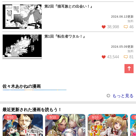
第2回『猫耳族との出会い！』
2024.06.13更新
この話を読む
コメントを見る
無料
38,998
46
第1回『転生者ワタル！』
2024.05.09更新
この話を読む
コメントを見る
無料
43,544
81
この話を読む
コメントを見る
佐々木あかねの漫画
ヤンキーは異世界で精霊に愛されま...
もっと見る
最近更新された漫画を読もう！
8/10
8/10
8/10