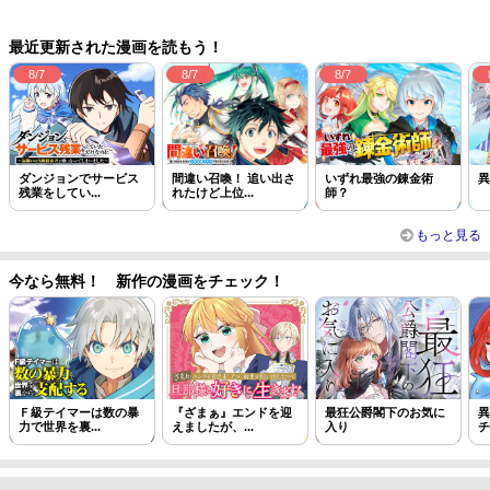
この話を読む
コメントを見る
最近更新された漫画を読もう！
8/7
8/7
8/7
ダンジョンでサービス
間違い召喚！ 追い出さ
いずれ最強の錬金術
異
残業をしてい...
れたけど上位...
師？
もっと見る
今なら無料！ 新作の漫画をチェック！
Ｆ級テイマーは数の暴
『ざまぁ』エンドを迎
最狂公爵閣下のお気に
異
力で世界を裏...
えましたが、...
入り
チ