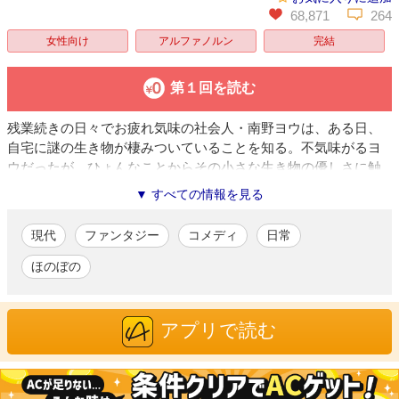
68,871
264
女性向け
アルファノルン
完結
第１回を読む
残業続きの日々でお疲れ気味の社会人・南野ヨウは、ある日、
自宅に謎の生き物が棲みついていることを知る。不気味がるヨ
ウだったが、ひょんなことからその小さな生き物の優しさに触
れ、「ようかい」と名付けて見守ることに…。元気いっぱいキ
▼ すべての情報を見る
ュートな「ようかい」と、絆されまくりな世話焼きお兄さん
の、ゆるゆるほっこりな同居コメディ！
現代
ファンタジー
コメディ
日常
杏仁どん
/漫画
ほのぼの
「第4回ほっこり・じんわり大賞」にて『なんかようかい』で心
ほっこり賞を受賞。本作品にて商業漫画デビューを果たす。100
均の文房具と、よくわからないガシャポンに小銭を失いがち。
アプリで読む