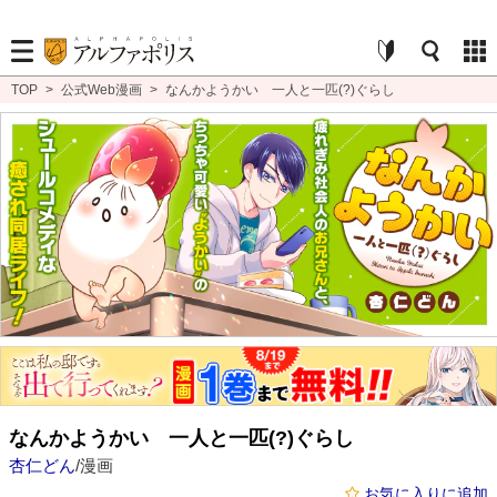
TOP
>
公式Web漫画
>
なんかようかい 一人と一匹(?)ぐらし
なんかようかい 一人と一匹(?)ぐらし
杏仁どん
/漫画
お気に入りに追加