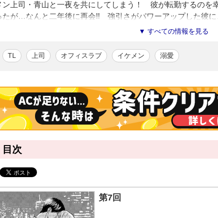
メン上司・青山と一夜を共にしてしまう！ 彼が転勤するのを
ったが…なんと二年後に再会!! 強引さがパワーアップした彼
ようになってしまい――!? 臆病女子と強引系上司のコミカル
▼ すべての情報を見る
蒼井みづ
/漫画
TL
上司
オフィスラブ
イケメン
溺愛
ティーンズラブコミックを中心に活躍中。代表作に「誘惑トップ・シ
ァポリス、全1巻）、「恋は忘れた頃にやってくる」（原作：藍川せり
る。
藍川せりか
/原作
８月２１日生まれ、心配性のＡ型。
お酒が大好きなのにビールが飲めないという残念な人。
俺様セレブとマッチョが大好物。
ラブコメ命、ラブコメ道驀進中！
目次
第7回