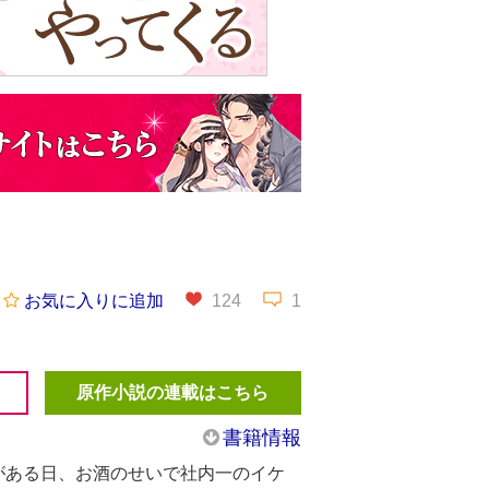
お気に入りに追加
124
1
原作小説の連載はこちら
書籍情報
がある日、お酒のせいで社内一のイケ