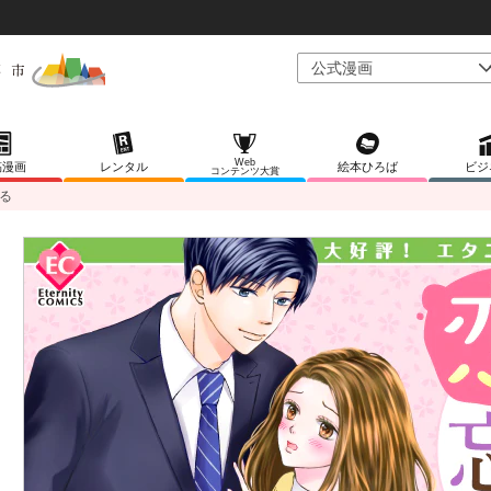
Web
稿漫画
レンタル
絵本ひろば
ビジ
コンテンツ大賞
る