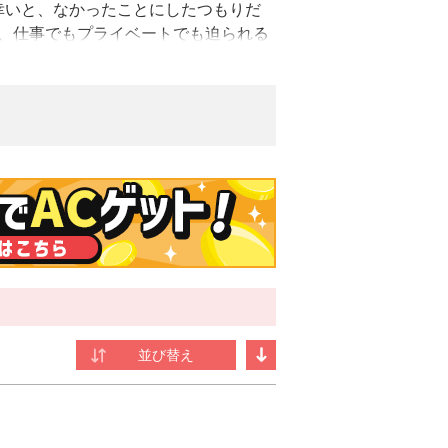
幸いと、なかったことにしたつもりだ
に、仕事でもプライベートでも迫られる
・ラブが待望の漫画化！
ークレット」（原作：加地アヤメ、アルフ
か、アルファポリス、全1巻）などがあ