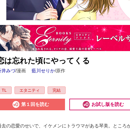
恋は忘れた頃にやってくる
蒼井みづ
/漫画
藍川せりか
/原作
TL
エタニティ
完結
第１回を読む
お試し版を読む
過去の恋愛のせいで、イケメンにトラウマがある琴美。ところ