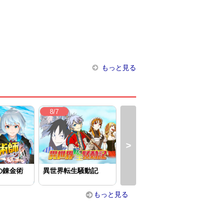
もっと見る
8/7
8/6
8/
の錬金術
異世界転生騒動記
５回目の人生、転生し
処刑
たら死にそ...
第六
もっと見る