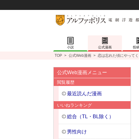
小説
公式漫画
投
TOP
>
公式Web漫画
>
恋は忘れた頃にやってく
公式Web漫画メニュー
閲覧履歴
最近読んだ漫画
いいねランキング
総合（TL・BL除く）
男性向け