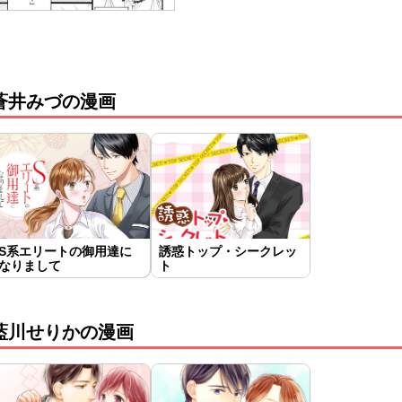
蒼井みづの漫画
S系エリートの御用達に
誘惑トップ・シークレッ
なりまして
ト
藍川せりかの漫画