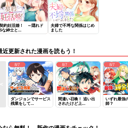
契約妊活婚！ ～隠れド
夫婦で不埒な関係はじめ
Sな紳士と...
ました
最近更新された漫画を読もう！
8/7
8/7
8/7
ダンジョンでサービス
間違い召喚！ 追い出
いずれ最強
残業をして...
されたけど上...
師？