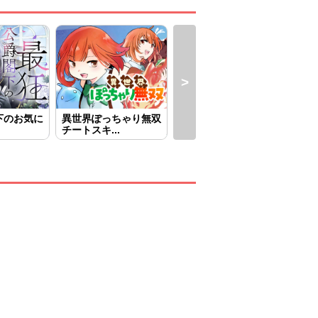
下のお気に
異世界ぽっちゃり無双
異世界へ誤召喚されち
王
チートスキ...
ゃいました...
～虐