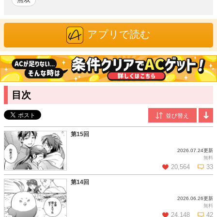
SSSランクの魔獣でありながら、なぜか人間臭いフェンリル
に、ティーゴは「銀太」と命名する。
数々の聖獣との出会いが待つ、自由気ままな旅が始まった──！
アプリで読む
次世代ファンタジーカップ「ユニークキャラクター賞」受賞の
人気小説が待望のコミカライズ！
目次
真和しま
/漫画
『私、僭越ながら天才ですの～その令嬢は非凡な推理力で愛の虚
実を看破する～』（COMIC ROOM 既刊３巻）、『大バカ令嬢
のフリをして婚約破棄を回避し続けてきたけれど、そろそろ限界
第15回
です！』（COMIC ROOM 全２巻）、『悪役令嬢ですが、破滅
フラグを全て受け入れて差し上げます！』（COMIC ROOM 全
2026.07.24更新
２巻）など、多数の作品を手掛ける気鋭の作家。柔らかく繊細な
無料
20,564
33
タッチと、かわいらしいキャラクター描写を得意とする。PNの読
み方は「まなか しま」。
第14回
大福金
/原作
2026.06.26更新
この話を読む
コメントを見る
2021年3月から『何もテイム出来ない底辺テイマーの俺がSSSラ
無料
ンクフェンリルをテイムしモフモフ無双する』をWEB上で連載開
24,148
42