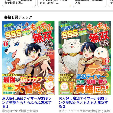
力で世界を裏...
えましたが、...
入り
チ
書籍も要チェック
お人好し底辺テイマーがSSSラ
お人好し底辺テイマーがSSSラ
ンク聖獣たちともふもふ無双す
ンク聖獣たちともふもふ無双す
る１
る２
最強抜けカワ聖獣と大冒険
底辺テイマー⇒故郷の危機を救う英雄