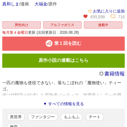
真和しま
/漫画
大福金
/原作
お気に入りに追加
499,898
716
男性向け
アルファポリス
連載中
毎月第４金曜日
更新
(次回更新日 : 2026.08.28)
第１回を読む
原作小説の連載はこちら
書籍情報
一匹の魔物も使役できない、落ちこぼれの「魔物使い」ティー
ゴ。
彼は幼馴染が結成した冒険者パーティで、雑用係として一生懸
命働いていた。
▼ すべての情報を見る
ところが、ダンジョンの攻略中に事件が発生。
一行の前に、伝説の魔獣フェンリルが現れ、ティーゴは囮とし
異世界
ファンタジー
もふもふ
チート
て捨てられてしまう。
全てを諦めかけたその時──なんと、フェンリルの使役に成功！
無双