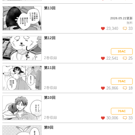
始。
第13回
同年、「アルファポリス第１回次世代ファンタジーカップ」に
て、同作でユニークキャラクター賞を受賞し、改題・改稿の後に
2026.05.22更新
この話を読む
コメントを見る
書籍化を果たす。
無料
23,340
33
もふもふをこよなく愛する、王様ポメラニアンの下僕。
第12回
この話を読む
コメントを見る
35AC
2巻収録
22,541
25
第11回
この話を読む
コメントを見る
70AC
2巻収録
26,866
18
第10回
この話を読む
コメントを見る
70AC
2巻収録
30,006
33
第9回