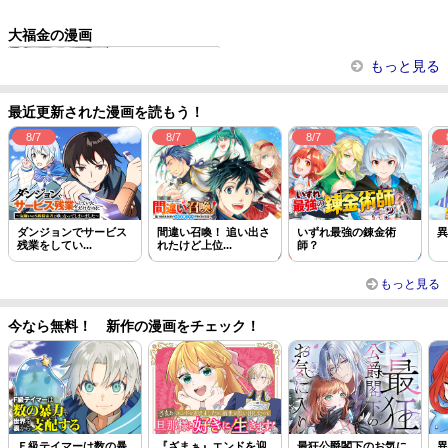
この話を読む
コメントを見る
大福金の漫画
嫌われ者の【白豚令嬢】の巻き戻り...
もっと見る
最近更新された漫画を読もう！
8/7
8/7
8/7
ダンジョンでサービス
間違い召喚！ 追い出さ
いずれ最強の錬金術
異
残業をしてい...
れたけど上位...
師？
もっと見る
今なら無料！ 新作の漫画をチェック！
Ｆ級テイマーは数の暴
『ざまぁ』エンドを迎
最狂公爵閣下のお気に
異