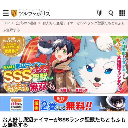
TOP
>
公式Web漫画
>
お人好し底辺テイマーがSSSランク聖獣たちともふも
ふ無双する
お人好し底辺テイマーがSSSランク聖獣たちともふも
ふ無双する