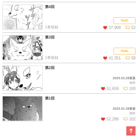
第4回
この話を読む
コメントを見る
70AC
1巻収録
37,908
52
第3回
この話を読む
コメントを見る
70AC
1巻収録
41,351
58
第2回
2025.03.28更新
この話を読む
コメントを見る
無料
51,659
100
第1回
2025.02.28更新
この話を読む
コメントを見る
無料
52,288
102