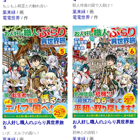
３
獣人侍達の国で人助け！
もふもふ精霊との触れ合い
葉来緑
/
画
葉来緑
/
画
電電世界
/
作
電電世界
/
作
お人好し職人のぶらり異世界旅
お人好し職人のぶらり異世界旅
６
５
邪神との決戦！
いざ、エルフの国へ！
葉来緑
/
画
葉来緑
/
画