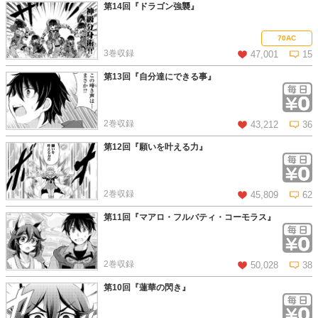
第14回『ドラゴン強襲』
この話を読む
コメントを見る
70AC
3巻収録
47,001
15
第13回『自分達にできる事』
この話を読む
コメントを見る
2巻収録
43,212
36
第12回『願いを叶える力』
この話を読む
コメントを見る
2巻収録
45,809
62
第11回『マアロ・フルバティ・コーモラス』
この話を読む
コメントを見る
2巻収録
50,028
38
第10回『蓮華の閃き』
この話を読む
コメントを見る