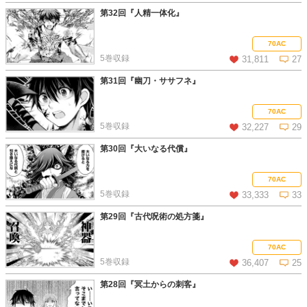
第32回『人精一体化』
この話を読む
コメントを見る
70AC
5巻収録
31,811
27
第31回『幽刀・ササフネ』
この話を読む
コメントを見る
70AC
5巻収録
32,227
29
第30回『大いなる代償』
この話を読む
コメントを見る
70AC
5巻収録
33,333
33
第29回『古代呪術の処方箋』
この話を読む
コメントを見る
70AC
5巻収録
36,407
25
第28回『冥土からの刺客』