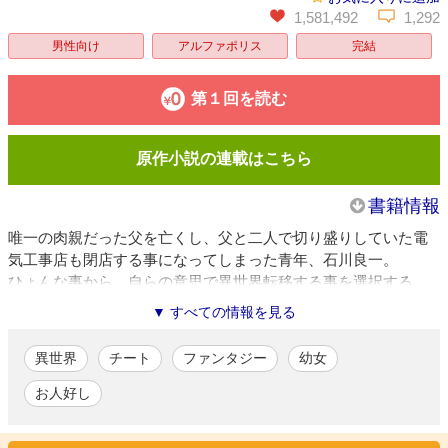
1,581,492
1,292
男性向け
アルファポリス
完結
第１回を読む
原作小説の連載はこちら
書籍情報
唯一の肉親だった父を亡くし、父と二人で切り盛りしていた電
気工事店も閉店する事になってしまった青年、石川良一。
ひょんな事から、自らの意思で異世界転移する事を選択する。
ぶらり旅する第二の人生……のはずだったが、困っている人は
▼ すべての情報を見る
放っておけない。
神様から授かった数々のチートスキルと、職人としての技術を
異世界
チート
ファンタジー
幼女
駆使してお悩み解決。
いつしか周りには一癖も二癖もある仲間たちが集まってき
お人好し
て…！？
お人好しな職人のドタバタ異世界旅、ここに開幕！