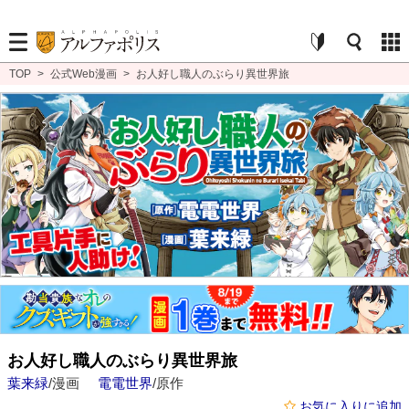
TOP
>
公式Web漫画
>
お人好し職人のぶらり異世界旅
お人好し職人のぶらり異世界旅
葉来緑
/漫画
電電世界
/原作
お気に入りに追加