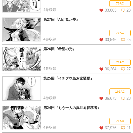
この話を読む
コメントを見る
70AC
4巻収録
33,863
23
第27回『AIが見た夢』
この話を読む
コメントを見る
70AC
4巻収録
33,546
25
第26回『希望の光』
この話を読む
コメントを見る
70AC
4巻収録
36,264
27
第25回『イチグウ島お家騒動』
この話を読む
コメントを見る
105AC
4巻収録
36,673
28
第24回『もう一人の異世界転移者』
この話を読む
コメントを見る
70AC
4巻収録
37,976
21