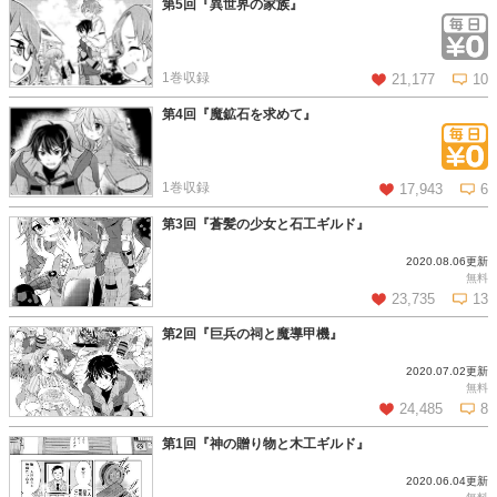
第5回『異世界の家族』
この話を読む
コメントを見る
1巻収録
21,177
10
第4回『魔鉱石を求めて』
この話を読む
コメントを見る
1巻収録
17,943
6
第3回『蒼髪の少女と石工ギルド』
2020.08.06更新
この話を読む
コメントを見る
無料
23,735
13
第2回『巨兵の祠と魔導甲機』
2020.07.02更新
この話を読む
コメントを見る
無料
24,485
8
第1回『神の贈り物と木工ギルド』
2020.06.04更新
この話を読む
コメントを見る