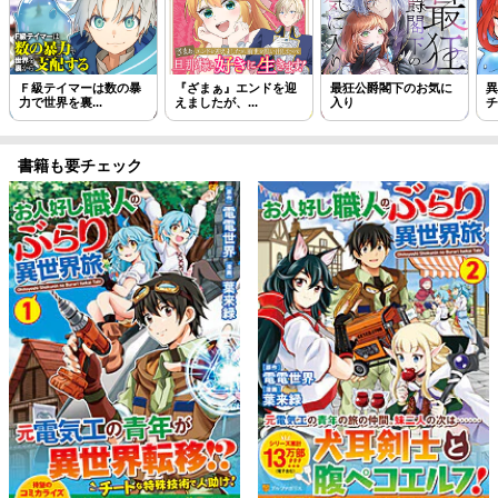
Ｆ級テイマーは数の暴
『ざまぁ』エンドを迎
最狂公爵閣下のお気に
異
力で世界を裏...
えましたが、...
入り
チ
書籍も要チェック