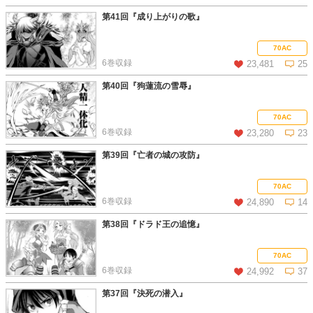
第41回『成り上がりの歌』
この話を読む
コメントを見る
70AC
6巻収録
23,481
25
第40回『狗蓮流の雪辱』
この話を読む
コメントを見る
70AC
6巻収録
23,280
23
第39回『亡者の城の攻防』
この話を読む
コメントを見る
70AC
6巻収録
24,890
14
第38回『ドラド王の追憶』
この話を読む
コメントを見る
70AC
6巻収録
24,992
37
第37回『決死の潜入』