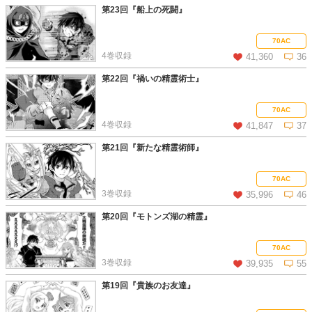
第23回『船上の死闘』
この話を読む
コメントを見る
70AC
4巻収録
41,360
36
第22回『禍いの精霊術士』
この話を読む
コメントを見る
70AC
4巻収録
41,847
37
第21回『新たな精霊術師』
この話を読む
コメントを見る
70AC
3巻収録
35,996
46
第20回『モトンズ湖の精霊』
この話を読む
コメントを見る
70AC
3巻収録
39,935
55
第19回『貴族のお友達』