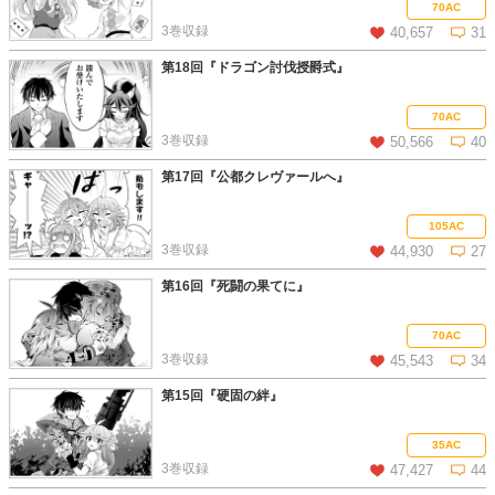
この話を読む
コメントを見る
70AC
3巻収録
40,657
31
第18回『ドラゴン討伐授爵式』
この話を読む
コメントを見る
70AC
3巻収録
50,566
40
第17回『公都クレヴァールへ』
この話を読む
コメントを見る
105AC
3巻収録
44,930
27
第16回『死闘の果てに』
この話を読む
コメントを見る
70AC
3巻収録
45,543
34
第15回『硬固の絆』
この話を読む
コメントを見る
35AC
3巻収録
47,427
44