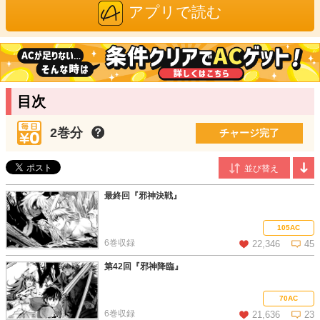
アプリで読む
葉来緑
/漫画
長崎県出身。
「あやかしよりまし」で商業デビュー。
「アテナ様は処女神」で雑誌デビューを果たしたのち、
ガールズ＆パンツァーのコミカライズ「戦車道ノススメ」（メデ
目次
ィアファクトリー刊、全5巻）
看護師の妻（ゆつき）との共作「ナースゆつきの怪奇な日常」
2巻分
（飛鳥新社刊）
チャージ完了
コミカライズ版「お人好し職人のぶらり異世界旅」（アルファポ
リス刊、全6巻）を発行。
電電世界
/原作
石川県出身。2015年よりアルファポリスにて「電気工が異世界に
最終回『邪神決戦』
行ったら」の連載を開始。その後改題を経て、「お人好し職人の
ぶらり異世界旅」で2018年出版デビュー。眠気や肥満と戦う企業
105AC
戦士、けれども誘惑には負けがちな平成世代。
6巻収録
22,346
45
第42回『邪神降臨』
この話を読む
コメントを見る
70AC
6巻収録
21,636
23