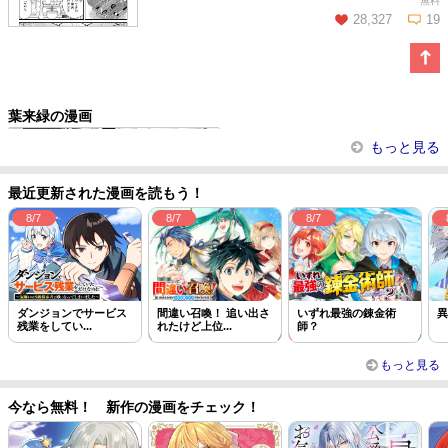
無料
28,327
19
この話を読む
コメントを見る
葉来緑の漫画
拾ったものは大切にしましょう
もっと見る
最近更新された漫画を読もう！
8/7
8/7
8/7
ダンジョンでサービス
間違い召喚！ 追い出さ
いずれ最強の錬金術
異
残業をしてい...
れたけど上位...
師？
もっと見る
今なら無料！ 新作の漫画をチェック！