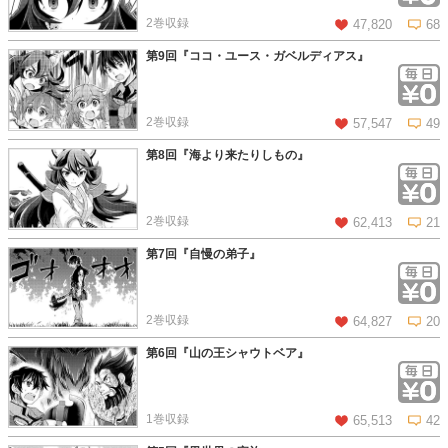
2巻収録
47,820
68
第9回『ココ・ユース・ガベルディアス』
この話を読む
コメントを見る
2巻収録
57,547
49
第8回『海より来たりしもの』
この話を読む
コメントを見る
2巻収録
62,413
21
第7回『自慢の弟子』
この話を読む
コメントを見る
2巻収録
64,827
20
第6回『山の王シャウトベア』
この話を読む
コメントを見る
1巻収録
65,513
42