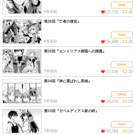
この話を読む
コメントを見る
70AC
6巻収録
27,710
26
第36回『亡者の侵攻』
この話を読む
コメントを見る
70AC
6巻収録
26,800
28
第35回『セントリアス樹国への帰還』
この話を読む
コメントを見る
105AC
5巻収録
27,105
20
第34回『神に選ばれし英雄』
この話を読む
コメントを見る
105AC
5巻収録
28,271
33
第33回『ガベルディアス家の絆』
この話を読む
コメントを見る
70AC
5巻収録
30,783
23